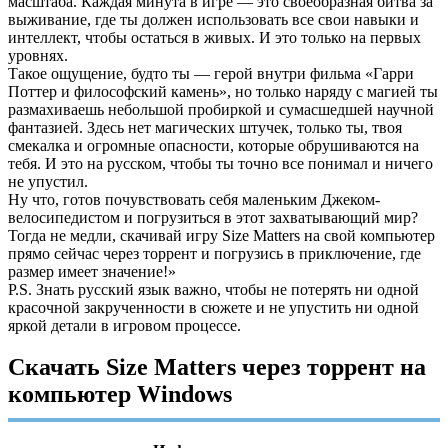
масштаба. Каждая минута в игре — это своеобразная битва за
выживание, где ты должен использовать все свои навыки и
интеллект, чтобы остаться в живых. И это только на первых
уровнях.
Такое ощущение, будто ты — герой внутри фильма «Гарри
Поттер и философский камень», но только наряду с магией ты
размахиваешь небольшой пробиркой и сумасшедшей научной
фантазией. Здесь нет магических штучек, только ты, твоя
смекалка и огромные опасности, которые обрушиваются на
тебя. И это на русском, чтобы ты точно все понимал и ничего
не упустил.
Ну что, готов почувствовать себя маленьким Джеком-
велосипедистом и погрузиться в этот захватывающий мир?
Тогда не медли, скачивай игру Size Matters на свой компьютер
прямо сейчас через торрент и погрузись в приключение, где
размер имеет значение!»
P.S. Знать русский язык важно, чтобы не потерять ни одной
красочной закрученности в сюжете и не упустить ни одной
яркой детали в игровом процессе.
Скачать Size Matters через торрент на
компьютер Windows