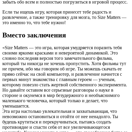
забыть обо всем и полностью погрузиться в игровой процесс.
Если ты ищешь игру, которая принесет тебе радость и
развлечение, а также тренировку для мозга, то Size Matters —
это именно то, что тебе нужно!
Вместо заключения
«Size Matters — это игра, которая умудряется поразить тебя
своими яркими красками и невероятной динамикой. Это
словно последняя версия того замечательного фильма,
который ты никогда не хочешь пропустить. Хотя фильмы тут
не причем, ибо мы говорим об игре. Ты можешь скачать ее
прямо сейчас на свой компьютер, и развлечение начнется с
первых минут знакомства с главным героем — ученым,
которому повезло стать жертвой собственного эксперимента.
Но давайте оставим все серьезные разговоры о науке в
стороне и окунемся в мир безудержного и необъяснимого
маленького человечка, который только и делает, что
уменьшается.
Эта игра настолько увлекательная и захватывающая, что
невозможно остановиться и отойти от нее ненадолго. Ты
будешь крутиться и перекручиваться, пытаясь создать
противоядие и спасти себя от все увеличивающегося