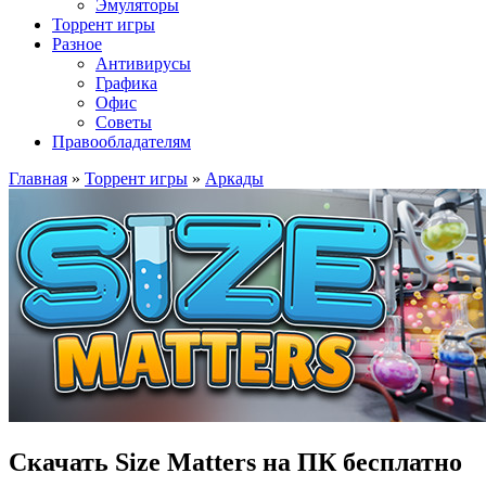
Эмуляторы
Торрент игры
Разное
Антивирусы
Графика
Офис
Советы
Правообладателям
Главная
»
Торрент игры
»
Аркады
Скачать Size Matters на ПК бесплатно