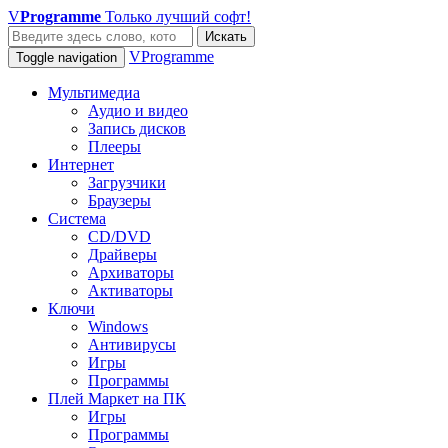
V
Programme
Только лучший софт!
Искать
VProgramme
Toggle navigation
Мультимедиа
Аудио и видео
Запись дисков
Плееры
Интернет
Загрузчики
Браузеры
Система
CD/DVD
Драйверы
Архиваторы
Активаторы
Ключи
Windows
Антивирусы
Игры
Программы
Плей Маркет на ПК
Игры
Программы