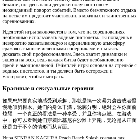
бикини, но здесь наши девушки получают совсем
неожиданный поворот событий. Вместо безмятежного отдыха
на песке им предстоит участвовать в мрачных и таинственных
соревнованиях.
Идея этой игры заключается в том, что на соревнованиях
необходимо использовать водные пистолеты. Ты попадешь в
невероятно захватывающую и адреналиновую атмосферу,
сражаясь с многочисленными соперниками и пытаясь
доказать свой профессионализм. Здесь хватит динамики и
экшена на всех, ведь каждая битва будет необыкновенно
яркой и эмоциональной. Геймплей игры основан на стрельбе с
водных пистолетов, и ты должен быть осторожен и
мастеровит, чтобы выиграть.
Красивые и сексуальные героини
如果您想要真实地感受到乐趣，那就是搞一次暴力袭击或者慢
慢地倾斜树木。她们的身体丰满，轮廓分明，绝对会在你面前
炫耀。一个真正的看法是一种享受，并且你将点燃。在游戏
中，你可以看到她们穿着比基尼在沙滩上奔跑，无论是从正面
还是由于不幸的情形而从背面。
Игра SENRAN KAGURA Peach Beach Splash создана для