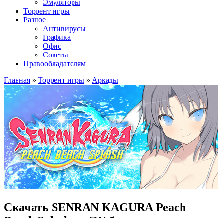
Эмуляторы
Торрент игры
Разное
Антивирусы
Графика
Офис
Советы
Правообладателям
Главная
»
Торрент игры
»
Аркады
Скачать SENRAN KAGURA Peach