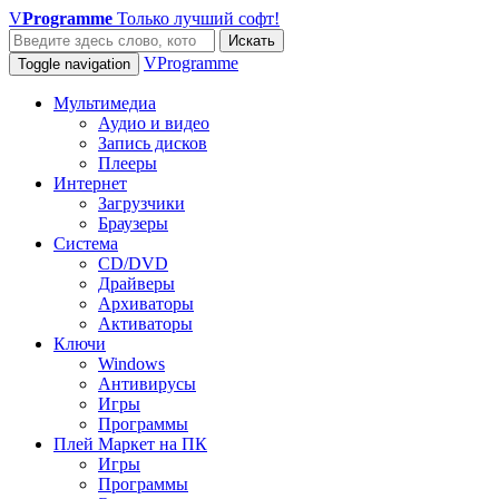
V
Programme
Только лучший софт!
Искать
VProgramme
Toggle navigation
Мультимедиа
Аудио и видео
Запись дисков
Плееры
Интернет
Загрузчики
Браузеры
Система
CD/DVD
Драйверы
Архиваторы
Активаторы
Ключи
Windows
Антивирусы
Игры
Программы
Плей Маркет на ПК
Игры
Программы