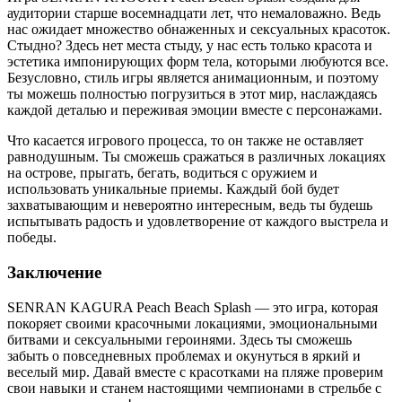
аудитории старше восемнадцати лет, что немаловажно. Ведь
нас ожидает множество обнаженных и сексуальных красоток.
Стыдно? Здесь нет места стыду, у нас есть только красота и
эстетика импонирующих форм тела, которыми любуются все.
Безусловно, стиль игры является анимационным, и поэтому
ты можешь полностью погрузиться в этот мир, наслаждаясь
каждой деталью и переживая эмоции вместе с персонажами.
Что касается игрового процесса, то он также не оставляет
равнодушным. Ты сможешь сражаться в различных локациях
на острове, прыгать, бегать, водиться с оружием и
использовать уникальные приемы. Каждый бой будет
захватывающим и невероятно интересным, ведь ты будешь
испытывать радость и удовлетворение от каждого выстрела и
победы.
Заключение
SENRAN KAGURA Peach Beach Splash — это игра, которая
покоряет своими красочными локациями, эмоциональными
битвами и сексуальными героинями. Здесь ты сможешь
забыть о повседневных проблемах и окунуться в яркий и
веселый мир. Давай вместе с красотками на пляже проверим
свои навыки и станем настоящими чемпионами в стрельбе с