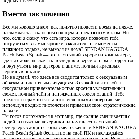
водных пистолетов!
Вместо заключения
Все мы хорошо знаем, как приятно провести время на пляже,
наслаждаясь ласкающим солнцем и прекрасным видом. Но
что, если я скажу, что есть игра, которая позволит тебе
погрузиться в самые яркие и зажигательные моменты
пляжного отдыха, не выходя из дома? SENRAN KAGURA
Peach Beach Splash — это настоящий курорт на компьютере,
где ты сможешь скачать последнюю версию игры с торрентов
и окунуться в мир шутеров и аниме, полный красивых
героинь в бикини.
Но не думай, что здесь все сводится только к сексуальным
образам и пикантным ситуациям. За яркой картинкой и
сексуальной привлекательностью кроется увлекательный
сюжет, полный тайн и напряженных соревнований. Тебе
предстоит сражаться с многочисленными соперниками,
используя водные пистолеты и применяя свои стратегические
навыки.
Ты готов погружаться в этот мир, где солнце смешивается с
водой, а пляжные вечеринки напоминают настоящий
фейерверк эмоций? Тогда смело скачивай SENRAN KAGURA
Peach Beach Splash бесплатно на свой ПК и наслаждайся
шутером, который превзойдет все твои ожидания. Ведь в этой