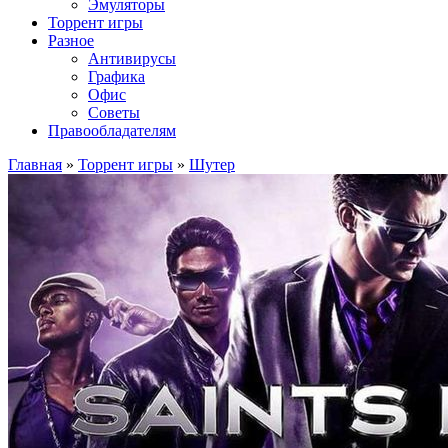
Эмуляторы
Торрент игры
Разное
Антивирусы
Графика
Офис
Советы
Правообладателям
Главная
»
Торрент игры
»
Шутер