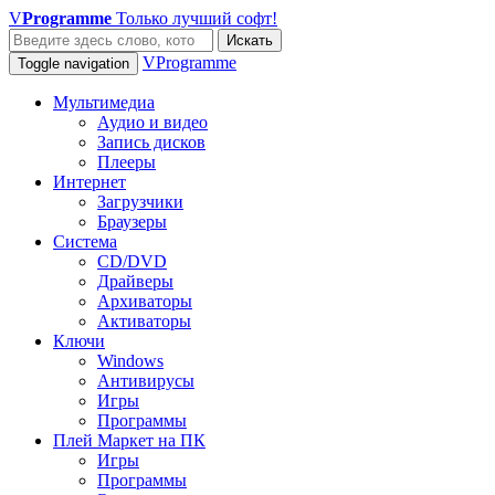
V
Programme
Только лучший софт!
Искать
VProgramme
Toggle navigation
Мультимедиа
Аудио и видео
Запись дисков
Плееры
Интернет
Загрузчики
Браузеры
Система
CD/DVD
Драйверы
Архиваторы
Активаторы
Ключи
Windows
Антивирусы
Игры
Программы
Плей Маркет на ПК
Игры
Программы