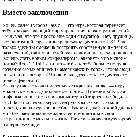
Вместо заключения
RollerCoaster Tycoon Classic — это игра, которая перенесет
тебя в захватывающий мир управления парком развлечений.
Ты думал, что это просто еще один симулятор? Нет, дружище,
это настоящий сарафанное радио-шоу для твоего ПК! Ведь
только здесь ты сможешь построить собственную империю
развлечений, нанимая людей, как великие магнаты прошлого.
Хочешь стать новым Рокфеллером? Завернуть мир к своим
ногам? Rock’n’Roll! Или, может быть, тебе больше по душе
создание самых эпических американских горок, чтобы люди
визжали от восторга? Что ж, у нас здесь есть все для твоего
полета фантазии!
А еще у нас есть одна маленькая секретная фишка — игру
можно скачать… да вообще бесплатно! Не веришь? Кидай
информативные нотки в компьютерный торрент и убедись
сам! Зато последняя версия, на русском языке – легко и
просто, как шоферское пособие. Так что давай, открой дверь в
мир безграничных возможностей и воплоти все свои
аттракционные мечты в жизнь! Твоя сказочная симуляторная
империя уже ждет!