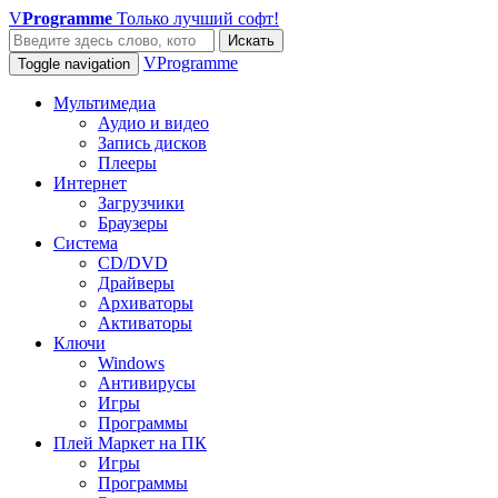
V
Programme
Только лучший софт!
Искать
VProgramme
Toggle navigation
Мультимедиа
Аудио и видео
Запись дисков
Плееры
Интернет
Загрузчики
Браузеры
Система
CD/DVD
Драйверы
Архиваторы
Активаторы
Ключи
Windows
Антивирусы
Игры
Программы
Плей Маркет на ПК
Игры
Программы