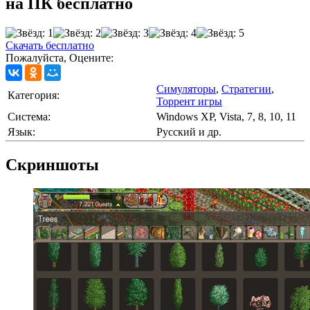
на ПК бесплатно
Скачать бесплатно
Пожалуйста, Оцените:
Симуляторы
,
Стратегии
,
Категория:
Торрент игры
Cистема:
Windows XP, Vista, 7, 8, 10, 11
Язык:
Русский и др.
Скриншоты