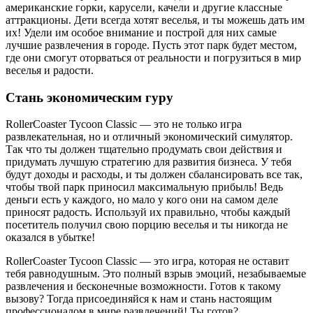
американские горки, карусели, качели и другие классные
аттракционы. Дети всегда хотят веселья, и ты можешь дать им
их! Удели им особое внимание и построй для них самые
лучшие развлечения в городе. Пусть этот парк будет местом,
где они смогут оторваться от реальности и погрузиться в мир
веселья и радости.
Стань экономическим гуру
RollerCoaster Tycoon Classic — это не только игра
развлекательная, но и отличный экономический симулятор.
Так что ты должен тщательно продумать свои действия и
придумать лучшую стратегию для развития бизнеса. У тебя
будут доходы и расходы, и ты должен сбалансировать все так,
чтобы твой парк приносил максимальную прибыль! Ведь
деньги есть у каждого, но мало у кого они на самом деле
приносят радость. Используй их правильно, чтобы каждый
посетитель получил свою порцию веселья и ты никогда не
оказался в убытке!
RollerCoaster Tycoon Classic — это игра, которая не оставит
тебя равнодушным. Это полный взрыв эмоций, незабываемые
развлечения и бесконечные возможности. Готов к такому
вызову? Тогда присоединяйся к нам и стань настоящим
профессионалом в мире развлечений! Ты готов?