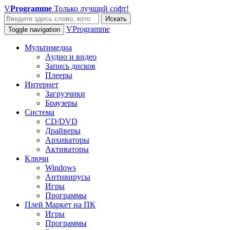
V
Programme
Только лучший софт!
Искать
VProgramme
Toggle navigation
Мультимедиа
Аудио и видео
Запись дисков
Плееры
Интернет
Загрузчики
Браузеры
Система
CD/DVD
Драйверы
Архиваторы
Активаторы
Ключи
Windows
Антивирусы
Игры
Программы
Плей Маркет на ПК
Игры
Программы