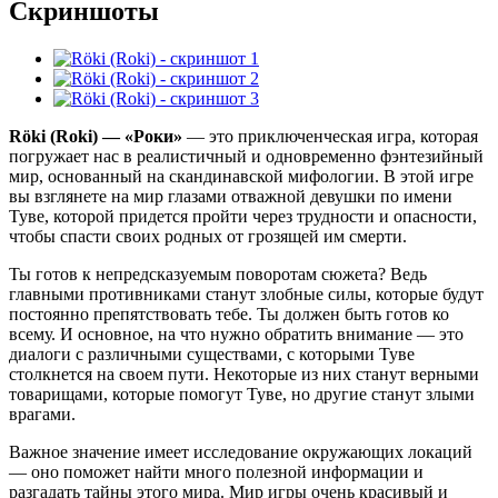
Скриншоты
Röki (Roki) — «Роки»
— это приключенческая игра, которая
погружает нас в реалистичный и одновременно фэнтезийный
мир, основанный на скандинавской мифологии. В этой игре
вы взглянете на мир глазами отважной девушки по имени
Туве, которой придется пройти через трудности и опасности,
чтобы спасти своих родных от грозящей им смерти.
Ты готов к непредсказуемым поворотам сюжета? Ведь
главными противниками станут злобные силы, которые будут
постоянно препятствовать тебе. Ты должен быть готов ко
всему. И основное, на что нужно обратить внимание — это
диалоги с различными существами, с которыми Туве
столкнется на своем пути. Некоторые из них станут верными
товарищами, которые помогут Туве, но другие станут злыми
врагами.
Важное значение имеет исследование окружающих локаций
— оно поможет найти много полезной информации и
разгадать тайны этого мира. Мир игры очень красивый и