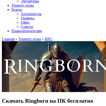
Эмуляторы
Торрент игры
Разное
Антивирусы
Графика
Офис
Советы
Правообладателям
Главная
»
Торрент игры
»
RPG
Скачать Ringborn на ПК бесплатно