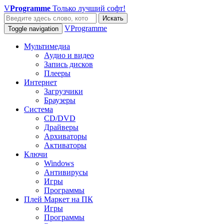
V
Programme
Только лучший софт!
Искать
VProgramme
Toggle navigation
Мультимедиа
Аудио и видео
Запись дисков
Плееры
Интернет
Загрузчики
Браузеры
Система
CD/DVD
Драйверы
Архиваторы
Активаторы
Ключи
Windows
Антивирусы
Игры
Программы
Плей Маркет на ПК
Игры
Программы