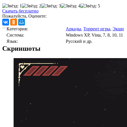
Скачать бесплатно
Пожалуйста, Оцените:
Категория:
Аркады
,
Торрент игры
,
Экшн
Cистема:
Windows XP, Vista, 7, 8, 10, 11
Язык:
Русский и др.
Скриншоты