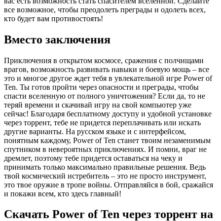
вас есть возможность стать спасителем вселенной. Сделайте
все возможное, чтобы преодолеть преграды и одолеть всех,
кто будет вам противостоять!
Вместо заключения
Приключения в открытом космосе, сражения с полчищами
врагов, возможность развивать навыки и боевую мощь – все
это и многое другое ждет тебя в увлекательной игре Power of
Ten. Ты готов пройти через опасности и преграды, чтобы
спасти вселенную от полного уничтожения? Если да, то не
теряй времени и скачивай игру на свой компьютер уже
сейчас! Благодаря бесплатному доступу и удобной установке
через торрент, тебе не придется переплачивать или искать
другие варианты. На русском языке и с интерфейсом,
понятным каждому, Power of Ten станет твоим незаменимым
спутником в невероятных приключениях. И помни, враг не
дремлет, поэтому тебе придется оставаться на чеку и
принимать только максимально правильные решения. Ведь
твой космический истребитель – это не просто инструмент,
это твое оружие в тропе войны. Отправляйся в бой, сражайся
и покажи всем, кто здесь главный!
Скачать Power of Ten через торрент на