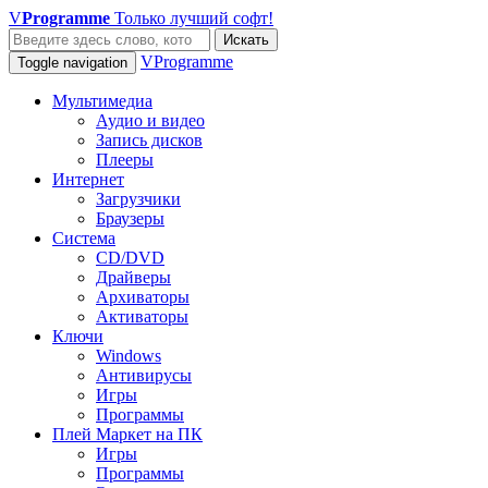
V
Programme
Только лучший софт!
Искать
VProgramme
Toggle navigation
Мультимедиа
Аудио и видео
Запись дисков
Плееры
Интернет
Загрузчики
Браузеры
Система
CD/DVD
Драйверы
Архиваторы
Активаторы
Ключи
Windows
Антивирусы
Игры
Программы
Плей Маркет на ПК
Игры
Программы