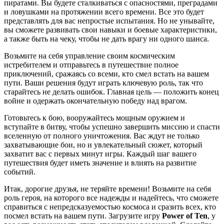
пиратами. Вы будете сталкиваться с опасностями, преградами
и ловушками на протяжении всего времени. Все это будет
представлять для вас непростые испытания. Но не унывайте,
вы сможете развивать свои навыки и боевые характеристики,
а также быть на чеку, чтобы не дать врагу ни одного шанса.
Возьмите на себя управление своим космическим
истребителем и отправьтесь в путешествие полное
приключений, сражаясь со всеми, кто смел встать на вашем
пути. Ваши решения будут играть ключевую роль, так что
старайтесь не делать ошибок. Главная цель — положить конец
войне и одержать окончательную победу над врагом.
Готовьтесь к бою, вооружайтесь мощным оружием и
вступайте в битву, чтобы успешно завершить миссию и спасти
вселенную от полного уничтожения. Вас ждут не только
захватывающие бои, но и увлекательный сюжет, который
захватит вас с первых минут игры. Каждый шаг вашего
путешествия будет иметь значение и влиять на развитие
событий.
Итак, дорогие друзья, не теряйте времени! Возьмите на себя
роль героя, на которого все надежды и надейтесь, что сможете
справиться с непредсказуемостью космоса и сразить всех, кто
посмел встать на вашем пути. Загрузите игру
Power of Ten
, у