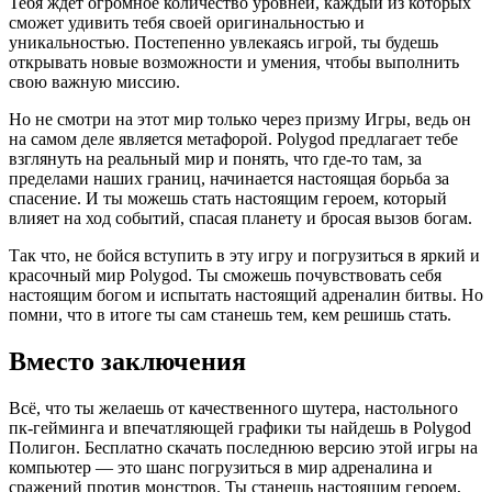
Тебя ждет огромное количество уровней, каждый из которых
сможет удивить тебя своей оригинальностью и
уникальностью. Постепенно увлекаясь игрой, ты будешь
открывать новые возможности и умения, чтобы выполнить
свою важную миссию.
Но не смотри на этот мир только через призму Игры, ведь он
на самом деле является метафорой. Polygod предлагает тебе
взглянуть на реальный мир и понять, что где-то там, за
пределами наших границ, начинается настоящая борьба за
спасение. И ты можешь стать настоящим героем, который
влияет на ход событий, спасая планету и бросая вызов богам.
Так что, не бойся вступить в эту игру и погрузиться в яркий и
красочный мир Polygod. Ты сможешь почувствовать себя
настоящим богом и испытать настоящий адреналин битвы. Но
помни, что в итоге ты сам станешь тем, кем решишь стать.
Вместо заключения
Всё, что ты желаешь от качественного шутера, настольного
пк-гейминга и впечатляющей графики ты найдешь в Polygod
Полигон. Бесплатно скачать последнюю версию этой игры на
компьютер — это шанс погрузиться в мир адреналина и
сражений против монстров. Ты станешь настоящим героем,