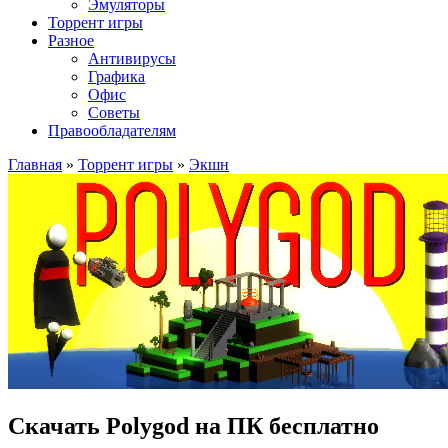
Эмуляторы
Торрент игры
Разное
Антивирусы
Графика
Офис
Советы
Правообладателям
Главная
»
Торрент игры
»
Экшн
Скачать Polygod на ПК бесплатно