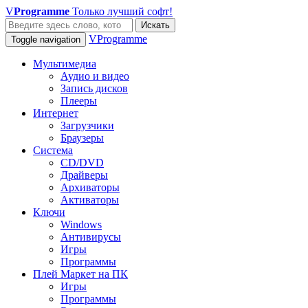
V
Programme
Только лучший софт!
Искать
VProgramme
Toggle navigation
Мультимедиа
Аудио и видео
Запись дисков
Плееры
Интернет
Загрузчики
Браузеры
Система
CD/DVD
Драйверы
Архиваторы
Активаторы
Ключи
Windows
Антивирусы
Игры
Программы
Плей Маркет на ПК
Игры
Программы