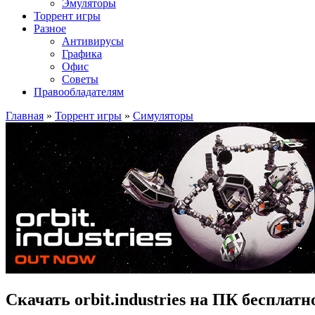
Эмуляторы
Торрент игры
Разное
Антивирусы
Графика
Офис
Советы
Правообладателям
Главная
»
Торрент игры
»
Симуляторы
Скачать orbit.industries на ПК бесплатн