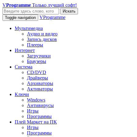
V
Programme
Только лучший софт!
Искать
VProgramme
Toggle navigation
Мультимедиа
Аудио и видео
Запись дисков
Плееры
Интернет
Загрузчики
Браузеры
Система
CD/DVD
Драйверы
Архиваторы
Активаторы
Ключи
Windows
Антивирусы
Игры
Программы
Плей Маркет на ПК
Игры
Программы