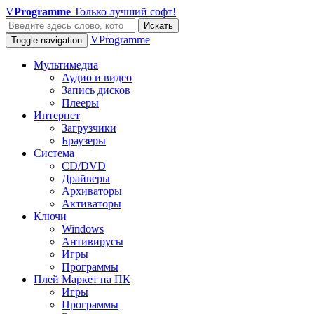
V
Programme
Только лучший софт!
Искать
VProgramme
Toggle navigation
Мультимедиа
Аудио и видео
Запись дисков
Плееры
Интернет
Загрузчики
Браузеры
Система
CD/DVD
Драйверы
Архиваторы
Активаторы
Ключи
Windows
Антивирусы
Игры
Программы
Плей Маркет на ПК
Игры
Программы