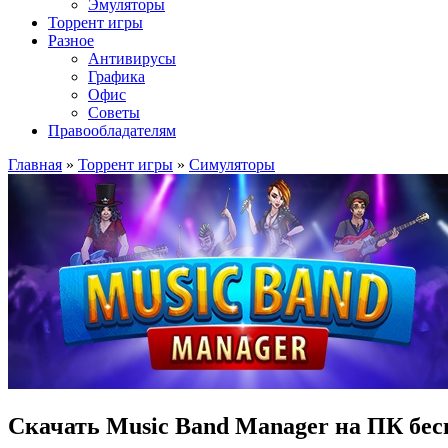
Эмуляторы
Торрент игры
Разное
Антивирусы
Графика
Офис
Советы
Правообладателям
Главная
»
Торрент игры
»
Симуляторы
Скачать Music Band Manager на ПК бес