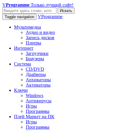
V
Programme
Только лучший софт!
Искать
VProgramme
Toggle navigation
Мультимедиа
Аудио и видео
Запись дисков
Плееры
Интернет
Загрузчики
Браузеры
Система
CD/DVD
Драйверы
Архиваторы
Активаторы
Ключи
Windows
Антивирусы
Игры
Программы
Плей Маркет на ПК
Игры
Программы