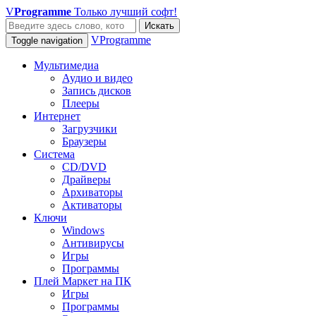
V
Programme
Только лучший софт!
Искать
VProgramme
Toggle navigation
Мультимедиа
Аудио и видео
Запись дисков
Плееры
Интернет
Загрузчики
Браузеры
Система
CD/DVD
Драйверы
Архиваторы
Активаторы
Ключи
Windows
Антивирусы
Игры
Программы
Плей Маркет на ПК
Игры
Программы