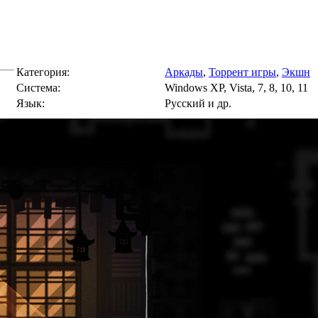
Категория:
Аркады
,
Торрент игры
,
Экшн
Cистема:
Windows XP, Vista, 7, 8, 10, 11
Язык:
Русский и др.