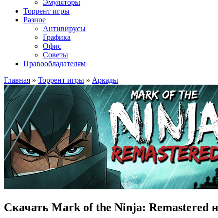
Эмуляторы
Торрент игры
Разное
Антивирусы
Графика
Офис
Советы
Правообладателям
Главная
»
Торрент игры
»
Аркады
Скачать Mark of the Ninja: Remastered 