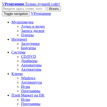
V
Programme
Только лучший софт!
Искать
VProgramme
Toggle navigation
Мультимедиа
Аудио и видео
Запись дисков
Плееры
Интернет
Загрузчики
Браузеры
Система
CD/DVD
Драйверы
Архиваторы
Активаторы
Ключи
Windows
Антивирусы
Игры
Программы
Плей Маркет на ПК
Игры
Программы