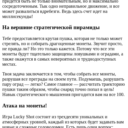
придется быть не только внимательным, но и максимально
сосредоточенным. Тык одно неправильное движение, и все
может развалиться вдребезги. Ведь здесь счет идет на
миллисекунды!
На вершине стратегической пирамиды
Тебе предоставляется крутая пушка, которая не только может
стрелять, но и собирать драгоценные монеты. Звучит просто,
не правда ли? Но это только кажется. Потому что все эти
монеты будут тщательно защищены ловушками и оградами, а
также окажутся в самых невероятных и труднодоступных
местах.
Твоя задача заключается в том, чтобы собрать все монеты,
разрушая все преграды на своем пути. Подумаешь, разрушить
пару оград — легко? Самое главное — рассчитать траекторию
пушки таким образом, чтобы снаряд точно попал в цель!
Навык стратегического мышления пригодится вам на все 100.
Атака на монеты!
Игра Lucky Shot состоит из трехдесяти уникальных и
атмосферных уровней, каждый из которых будет задавать вам
новые и сложные головоломки. Есть лишь один вопрос: