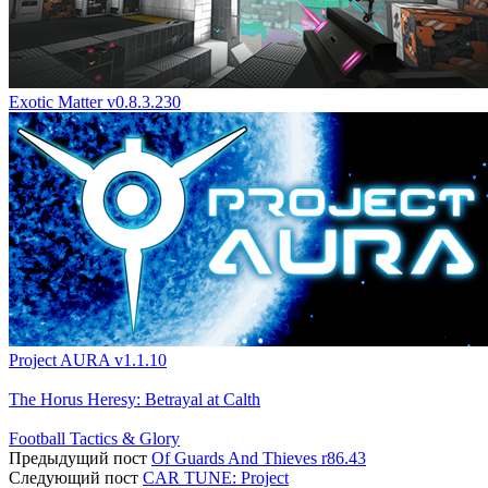
Exotic Matter v0.8.3.230
Project AURA v1.1.10
The Horus Heresy: Betrayal at Calth
Football Tactics & Glory
Предыдущий пост
Of Guards And Thieves r86.43
Следующий пост
CAR TUNE: Project