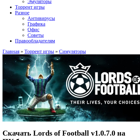
Эмуляторы
Торрент игры
Разное
Антивирусы
Графика
Офис
Советы
Правообладателям
Главная
»
Торрент игры
»
Симуляторы
Скачать Lords of Football v1.0.7.0 на