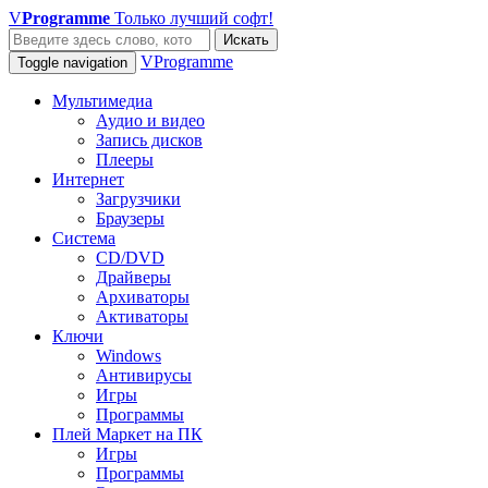
V
Programme
Только лучший софт!
Искать
VProgramme
Toggle navigation
Мультимедиа
Аудио и видео
Запись дисков
Плееры
Интернет
Загрузчики
Браузеры
Система
CD/DVD
Драйверы
Архиваторы
Активаторы
Ключи
Windows
Антивирусы
Игры
Программы
Плей Маркет на ПК
Игры
Программы