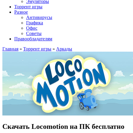
Эмуляторы
Торрент игры
Разное
Антивирусы
Графика
Офис
Советы
Правообладателям
Главная
»
Торрент игры
»
Аркады
Скачать Locomotion на ПК бесплатно