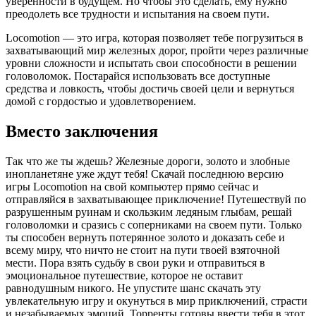
уверенности в будущем. Но чтобы это сделать, ему нужно
преодолеть все трудности и испытания на своем пути.
Locomotion — это игра, которая позволяет тебе погрузиться в
захватывающий мир железных дорог, пройти через различные
уровни сложности и испытать свои способности в решении
головоломок. Постарайся использовать все доступные
средства и ловкость, чтобы достичь своей цели и вернуться
домой с гордостью и удовлетворением.
Вместо заключения
Так что же ты ждешь? Железные дороги, золото и злобные
инопланетяне уже ждут тебя! Скачай последнюю версию
игры Locomotion на свой компьютер прямо сейчас и
отправляйся в захватывающее приключение! Путешествуй по
разрушенным руинам и скользким ледяным глыбам, решай
головоломки и сразись с соперниками на своем пути. Только
ты способен вернуть потерянное золото и доказать себе и
всему миру, что ничто не стоит на пути твоей взяточной
мести. Пора взять судьбу в свои руки и отправиться в
эмоциональное путешествие, которое не оставит
равнодушным никого. Не упустите шанс скачать эту
увлекательную игру и окунуться в мир приключений, страсти
и незабываемых эмоций. Торренты готовы ввести тебя в этот