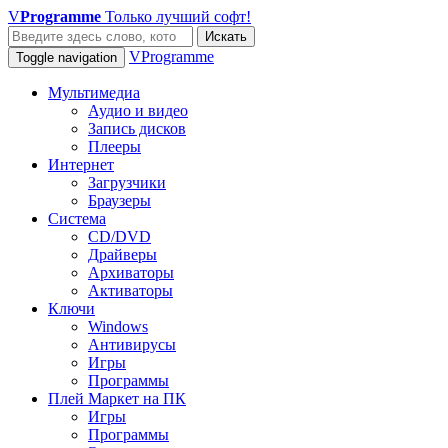
V
Programme
Только лучший софт!
Искать
VProgramme
Toggle navigation
Мультимедиа
Аудио и видео
Запись дисков
Плееры
Интернет
Загрузчики
Браузеры
Система
CD/DVD
Драйверы
Архиваторы
Активаторы
Ключи
Windows
Антивирусы
Игры
Программы
Плей Маркет на ПК
Игры
Программы