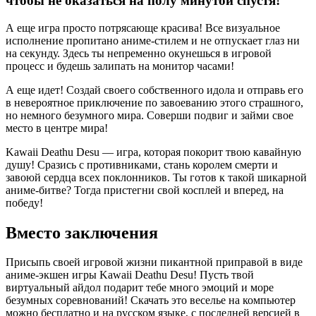
чтобы не оказаться на полу минутой спустя!
А еще игра просто потрясающе красива! Все визуальное
исполнение пропитано аниме-стилем и не отпускает глаз ни
на секунду. Здесь ты непременно окунешься в игровой
процесс и будешь залипать на монитор часами!
А еще идет! Создай своего собственного идола и отправь его
в невероятное приключение по завоеванию этого страшного,
но немного безумного мира. Соверши подвиг и займи свое
место в центре мира!
Kawaii Deathu Desu — игра, которая покорит твою кавайную
душу! Сразись с противниками, стань королем смерти и
завоюй сердца всех поклонников. Ты готов к такой шикарной
аниме-битве? Тогда пристегни свой косплей и вперед, на
победу!
Вместо заключения
Присыпь своей игровой жизни пикантной приправой в виде
аниме-экшен игры Kawaii Deathu Desu! Пусть твой
виртуальный айдол подарит тебе много эмоций и море
безумных соревнований! Скачать это веселье на компьютер
можно бесплатно и на русском языке, с последней версией в