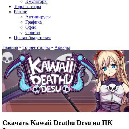
Эмуляторы
Торрент игры
Разное
Антивирусы
Графика
Офис
Советы
Правообладателям
Главная
»
Торрент игры
»
Аркады
Скачать Kawaii Deathu Desu на ПК