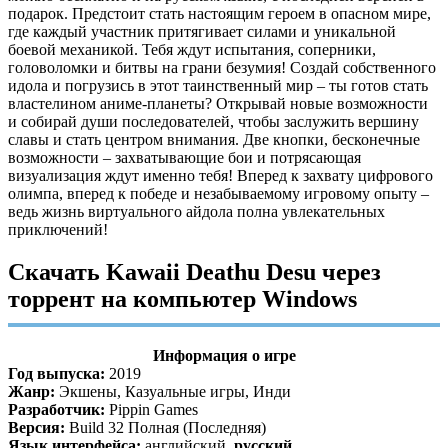
подарок. Предстоит стать настоящим героем в опасном мире,
где каждый участник притягивает силами и уникальной
боевой механикой. Тебя ждут испытания, соперники,
головоломки и битвы на грани безумия! Создай собственного
идола и погрузись в этот таинственный мир – ты готов стать
властелином аниме-планеты? Открывай новые возможности
и собирай души последователей, чтобы заслужить вершину
славы и стать центром внимания. Две кнопки, бесконечные
возможности – захватывающие бои и потрясающая
визуализация ждут именно тебя! Вперед к захвату цифрового
олимпа, вперед к победе и незабываемому игровому опыту –
ведь жизнь виртуального айдола полна увлекательных
приключений!
Скачать Kawaii Deathu Desu через
торрент на компьютер Windows
Информация о игре
Год выпуска:
2019
Жанр:
Экшены, Казуальные игры, Инди
Разработчик:
Pippin Games
Версия:
Build 32 Полная (Последняя)
Язык интерфейса:
английский,
русский