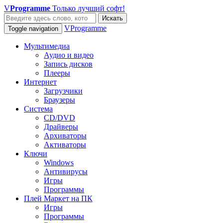
V
Programme
Только лучший софт!
Искать
VProgramme
Toggle navigation
Мультимедиа
Аудио и видео
Запись дисков
Плееры
Интернет
Загрузчики
Браузеры
Система
CD/DVD
Драйверы
Архиваторы
Активаторы
Ключи
Windows
Антивирусы
Игры
Программы
Плей Маркет на ПК
Игры
Программы