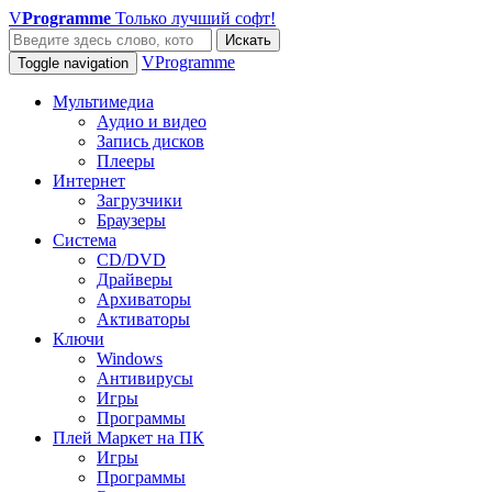
V
Programme
Только лучший софт!
Искать
VProgramme
Toggle navigation
Мультимедиа
Аудио и видео
Запись дисков
Плееры
Интернет
Загрузчики
Браузеры
Система
CD/DVD
Драйверы
Архиваторы
Активаторы
Ключи
Windows
Антивирусы
Игры
Программы
Плей Маркет на ПК
Игры
Программы