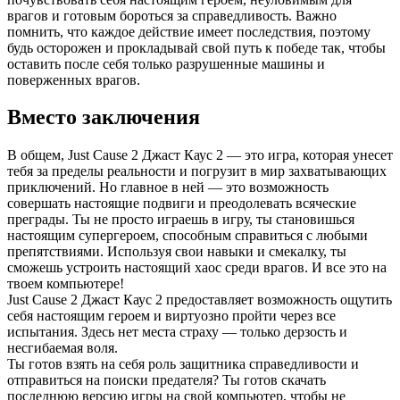
врагов и готовым бороться за справедливость. Важно
помнить, что каждое действие имеет последствия, поэтому
будь осторожен и прокладывай свой путь к победе так, чтобы
оставить после себя только разрушенные машины и
поверженных врагов.
Вместо заключения
В общем, Just Cause 2 Джаст Каус 2 — это игра, которая унесет
тебя за пределы реальности и погрузит в мир захватывающих
приключений. Но главное в ней — это возможность
совершать настоящие подвиги и преодолевать всяческие
преграды. Ты не просто играешь в игру, ты становишься
настоящим супергероем, способным справиться с любыми
препятствиями. Используя свои навыки и смекалку, ты
сможешь устроить настоящий хаос среди врагов. И все это на
твоем компьютере!
Just Cause 2 Джаст Каус 2 предоставляет возможность ощутить
себя настоящим героем и виртуозно пройти через все
испытания. Здесь нет места страху — только дерзость и
несгибаемая воля.
Ты готов взять на себя роль защитника справедливости и
отправиться на поиски предателя? Ты готов скачать
последнюю версию игры на свой компьютер, чтобы не