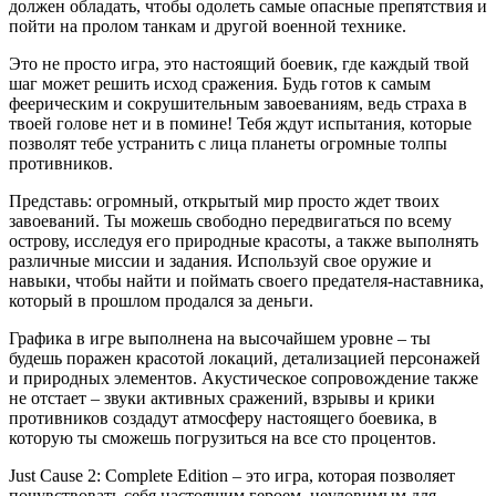
должен обладать, чтобы одолеть самые опасные препятствия и
пойти на пролом танкам и другой военной технике.
Это не просто игра, это настоящий боевик, где каждый твой
шаг может решить исход сражения. Будь готов к самым
феерическим и сокрушительным завоеваниям, ведь страха в
твоей голове нет и в помине! Тебя ждут испытания, которые
позволят тебе устранить с лица планеты огромные толпы
противников.
Представь: огромный, открытый мир просто ждет твоих
завоеваний. Ты можешь свободно передвигаться по всему
острову, исследуя его природные красоты, а также выполнять
различные миссии и задания. Используй свое оружие и
навыки, чтобы найти и поймать своего предателя-наставника,
который в прошлом продался за деньги.
Графика в игре выполнена на высочайшем уровне – ты
будешь поражен красотой локаций, детализацией персонажей
и природных элементов. Акустическое сопровождение также
не отстает – звуки активных сражений, взрывы и крики
противников создадут атмосферу настоящего боевика, в
которую ты сможешь погрузиться на все сто процентов.
Just Cause 2: Complete Edition – это игра, которая позволяет
почувствовать себя настоящим героем, неуловимым для