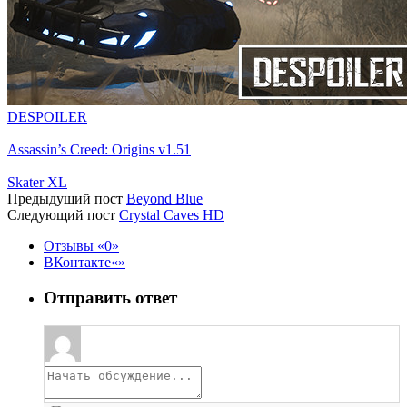
DESPOILER
Assassin’s Creed: Origins v1.51
Skater XL
Предыдущий пост
Beyond Blue
Следующий пост
Crystal Caves HD
Отзывы
0
ВКонтакте
Отправить ответ