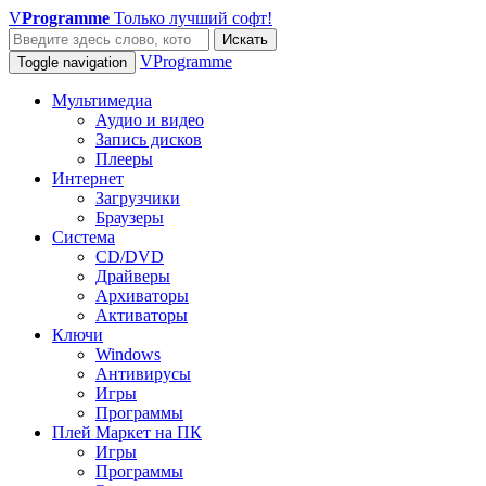
V
Programme
Только лучший софт!
Искать
VProgramme
Toggle navigation
Мультимедиа
Аудио и видео
Запись дисков
Плееры
Интернет
Загрузчики
Браузеры
Система
CD/DVD
Драйверы
Архиваторы
Активаторы
Ключи
Windows
Антивирусы
Игры
Программы
Плей Маркет на ПК
Игры
Программы