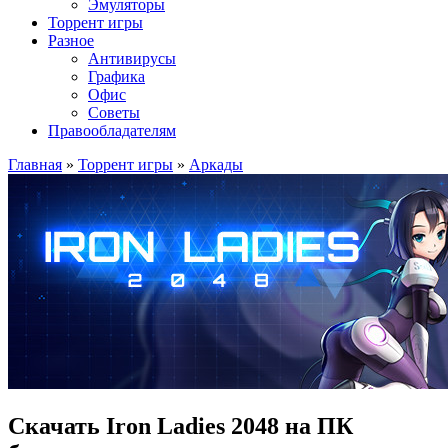
Эмуляторы
Торрент игры
Разное
Антивирусы
Графика
Офис
Советы
Правообладателям
Главная
»
Торрент игры
»
Аркады
Скачать Iron Ladies 2048 на ПК