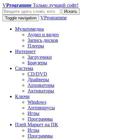
V
Programme
Только лучший софт!
Искать
VProgramme
Toggle navigation
Мультимедиа
Аудио и видео
Запись дисков
Плееры
Интернет
Загрузчики
Браузеры
Система
CD/DVD
Драйверы
Архиваторы
Активаторы
Ключи
Windows
Антивирусы
Игры
Программы
Плей Маркет на ПК
Игры
Программы