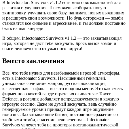
В Infectonator: Survivors v1.1.2 есть много возможностей для
развития и улучшения. Ты сможешь собирать новую
экипировку, улучшать свою базу, нанимать новых выживших
и расширять свои возможности. Но будь осторожен — зомби
становятся все сильнее и агрессивнее, и ты должен постоянно
быть на шаг впереди.
В общем, Infectonator: Survivors v1.1.2 — это захватывающая
игра, которая не даст тебе заскучать. Брось вызов зомби и
спаси человечество от ужасного вируса!
Вместо заключения
Все, что тебе нужно для незабываемой игровой атмосферы,
есть в Infectonator Survivors. Насыщенный геймплей,
уникальное сочетание жанров, русская локализация,
качественная графика – все это в одном месте. Это как смесь
фирменного коктейля, где стратегия сливается с Tower
Defence, а рогалик добавляет непредсказуемости в каждую
игровую сессию. Даже не думай заскучать, ведь случайно
генерируемые уровни придадут каждой игре ощущение
новизны. Захватывающие битвы, постоянное сражение со
злобными зомби, спасение человечества – Infectonator
Survivors увлечет тебя на просторы постапокалиптической