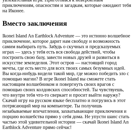
приключениям, опасностям и загадкам, которые ожидают тебя
на Иконее.
Вместо заключения
Ikonei Island An Earthlock Adventure — это истинно волшебное
приключение, которое дарит нам свободу и возможность
самим выбирать путь. Забудь о скучных и предсказуемых
играх — здесь у тебя есть вся свобода действий, чтобы
построить свою базу, завести новых друзей и развиться в
искусстве земледелия. Этот остров — настоящий город
мечты, где есть место для всех твоих самых безумных идей.
Вы когда-нибудь видели такой мир, где можно победить зло с
помощью магии? В игре Ikonei Island вы сможете стать
настоящим волшебником и повергнуть своих врагов с
помощью своих колдовских способностей. Ты чувствуешь,
что внутри тебя что-то сверкает и просит выйти наружу?
Скачай игру на русском языке бесплатно и погрузись в этот
потрясающий мир на компьютере. Ты получишь
незабываемые впечатления, захватывающие приключения и
порцию волшебства прямо у себя дома. Не упусти шанс стать
частью этой удивительной истории — скачай Ikonei Island An
Earthlock Adventure прямо сейчас!