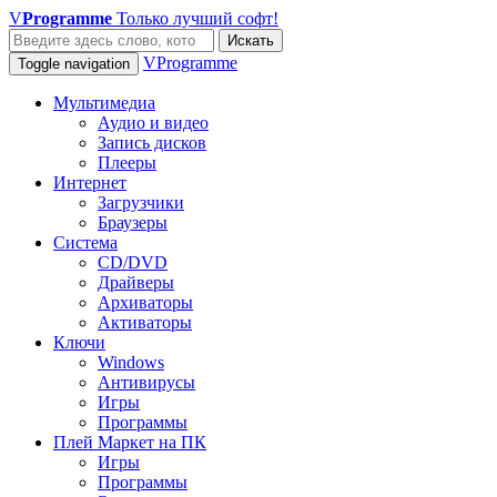
V
Programme
Только лучший софт!
Искать
VProgramme
Toggle navigation
Мультимедиа
Аудио и видео
Запись дисков
Плееры
Интернет
Загрузчики
Браузеры
Система
CD/DVD
Драйверы
Архиваторы
Активаторы
Ключи
Windows
Антивирусы
Игры
Программы
Плей Маркет на ПК
Игры
Программы