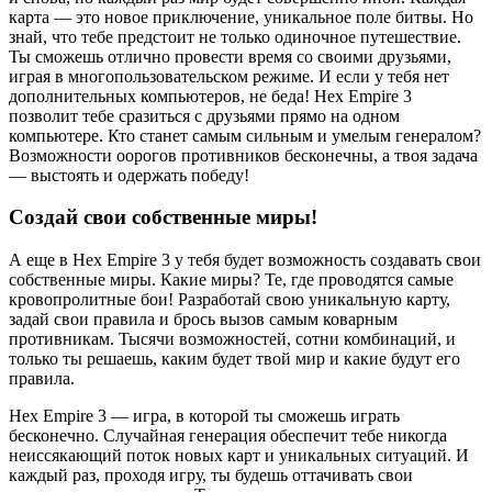
карта — это новое приключение, уникальное поле битвы. Но
знай, что тебе предстоит не только одиночное путешествие.
Ты сможешь отлично провести время со своими друзьями,
играя в многопользовательском режиме. И если у тебя нет
дополнительных компьютеров, не беда! Hex Empire 3
позволит тебе сразиться с друзьями прямо на одном
компьютере. Кто станет самым сильным и умелым генералом?
Возможности оорогов противников бесконечны, а твоя задача
— выстоять и одержать победу!
Создай свои собственные миры!
А еще в Hex Empire 3 у тебя будет возможность создавать свои
собственные миры. Какие миры? Те, где проводятся самые
кровопролитные бои! Разработай свою уникальную карту,
задай свои правила и брось вызов самым коварным
противникам. Тысячи возможностей, сотни комбинаций, и
только ты решаешь, каким будет твой мир и какие будут его
правила.
Hex Empire 3 — игра, в которой ты сможешь играть
бесконечно. Случайная генерация обеспечит тебе никогда
неиссякающий поток новых карт и уникальных ситуаций. И
каждый раз, проходя игру, ты будешь оттачивать свои