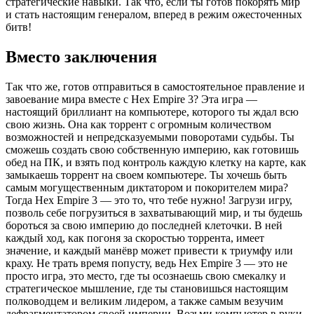
стратегические навыки. Так что, если ты готов покорять мир
и стать настоящим генералом, вперед в режим ожесточенных
битв!
Вместо заключения
Так что же, готов отправиться в самостоятельное правление и
завоевание мира вместе с Hex Empire 3? Эта игра —
настоящий бриллиант на компьютере, которого ты ждал всю
свою жизнь. Она как торрент с огромным количеством
возможностей и непредсказуемыми поворотами судьбы. Ты
сможешь создать свою собственную империю, как готовишь
обед на ПК, и взять под контроль каждую клетку на карте, как
замыкаешь торрент на своем компьютере. Ты хочешь быть
самым могущественным диктатором и покорителем мира?
Тогда Hex Empire 3 — это то, что тебе нужно! Загрузи игру,
позволь себе погрузиться в захватывающий мир, и ты будешь
бороться за свою империю до последней клеточки. В ней
каждый ход, как погоня за скоростью торрента, имеет
значение, и каждый манёвр может привести к триумфу или
краху. Не трать время попусту, ведь Hex Empire 3 — это не
просто игра, это место, где ты осознаешь свою смекалку и
стратегическое мышление, где ты становишься настоящим
полководцем и великим лидером, а также самым везучим
дефрагментатором своей империи. Возьми компьютер в руки