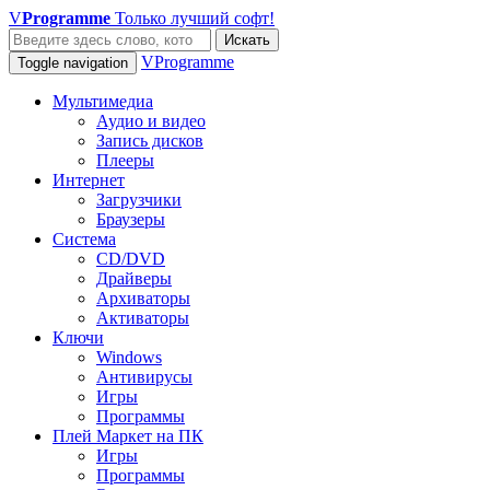
V
Programme
Только лучший софт!
Искать
VProgramme
Toggle navigation
Мультимедиа
Аудио и видео
Запись дисков
Плееры
Интернет
Загрузчики
Браузеры
Система
CD/DVD
Драйверы
Архиваторы
Активаторы
Ключи
Windows
Антивирусы
Игры
Программы
Плей Маркет на ПК
Игры
Программы