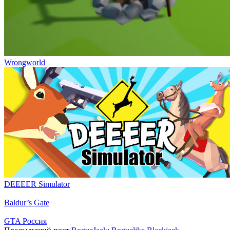
Wrongworld
DEEEER Simulator
Baldur’s Gate
GTA Россия