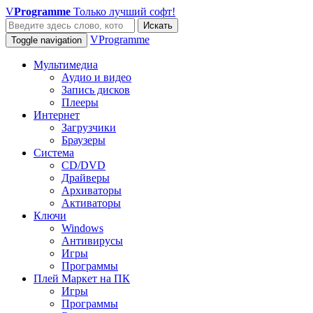
V
Programme
Только лучший софт!
Искать
VProgramme
Toggle navigation
Мультимедиа
Аудио и видео
Запись дисков
Плееры
Интернет
Загрузчики
Браузеры
Система
CD/DVD
Драйверы
Архиваторы
Активаторы
Ключи
Windows
Антивирусы
Игры
Программы
Плей Маркет на ПК
Игры
Программы