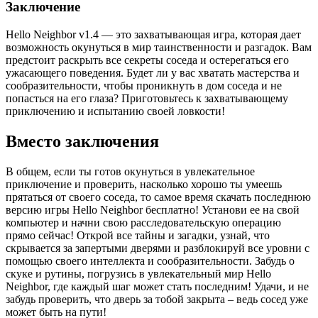
Заключение
Hello Neighbor v1.4 — это захватывающая игра, которая дает
возможность окунуться в мир таинственности и разгадок. Вам
предстоит раскрыть все секреты соседа и остерегаться его
ужасающего поведения. Будет ли у вас хватать мастерства и
сообразительности, чтобы проникнуть в дом соседа и не
попасться на его глаза? Приготовьтесь к захватывающему
приключению и испытанию своей ловкости!
Вместо заключения
В общем, если ты готов окунуться в увлекательное
приключение и проверить, насколько хорошо ты умеешь
прятаться от своего соседа, то самое время скачать последнюю
версию игры Hello Neighbor бесплатно! Установи ее на свой
компьютер и начни свою расследовательскую операцию
прямо сейчас! Открой все тайны и загадки, узнай, что
скрывается за запертыми дверями и разблокируй все уровни с
помощью своего интеллекта и сообразительности. Забудь о
скуке и рутины, погрузись в увлекательный мир Hello
Neighbor, где каждый шаг может стать последним! Удачи, и не
забудь проверить, что дверь за тобой закрыта – ведь сосед уже
может быть на пути!