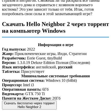
страхом и интригой. Сможешь ли ты раскрыть все тайны
загадочного дома и справиться с хозяином вороньего
костюма? Это уже зависит только от тебя. Итак, готов
попробовать свои силы в этой захватывающей игре?
Скачать Hello Neighbor 2 через торрент
на компьютер Windows
Информация о игре
Год выпуска:
2022
Жанр:
Приключенческие игры, Инди, Стратегии
Разработчик:
Eerie Guest, tinyBuild
Версия:
1.3.0.19 Deluxe Edition Полная (Последняя)
Язык интерфейса:
английский,
русский
Таблетка:
Присутствует
Минимальные системные требования
Операционная система:
Windows 10 (64bit)
Процессор:
Intel i3
Оперативная память:
6Гб
Видеокарта:
GTX 750 Ti
Памяти на Жестком Диске:
20Гб
Скачать бесплатно через торрент
Hello Neighbor 2