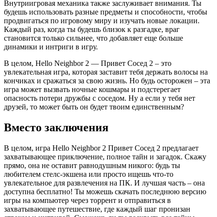
Внутриигровая механика также заслуживает внимания. Ты
будешь использовать разные предметы и способности, чтобы
продвигаться по игровому миру и изучать новые локации.
Каждый раз, когда ты будешь близок к разгадке, враг
становится только сильнее, что добавляет еще больше
динамики и интриги в игру.
В целом, Hello Neighbor 2 — Привет Сосед 2 – это
увлекательная игра, которая заставит тебя держать волосы на
кончиках и сражаться за свою жизнь. Но будь осторожен – эта
игра может вызвать ночные кошмары и подстерегает
опасность потери дружбы с соседом. Ну а если у тебя нет
друзей, то может быть он будет твоим единственным?
Вместо заключения
В целом, игра Hello Neighbor 2 Привет Сосед 2 предлагает
захватывающее приключение, полное тайн и загадок. Скажу
прямо, она не оставит равнодушным никого: будь ты
любителем стелс-экшена или просто ищешь что-то
увлекательное для развлечения на ПК. И лучшая часть – она
доступна бесплатно! Ты можешь скачать последнюю версию
игры на компьютер через торрент и отправиться в
захватывающее путешествие, где каждый шаг пронизан