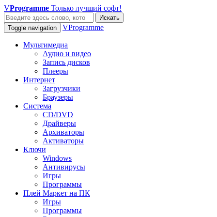
V
Programme
Только лучший софт!
Искать
VProgramme
Toggle navigation
Мультимедиа
Аудио и видео
Запись дисков
Плееры
Интернет
Загрузчики
Браузеры
Система
CD/DVD
Драйверы
Архиваторы
Активаторы
Ключи
Windows
Антивирусы
Игры
Программы
Плей Маркет на ПК
Игры
Программы