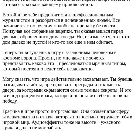
готовься к захватывающему приключению.
В этой игре тебе предстоит стать профессиональным
журналистом и разобраться в исчезновениях людей. Все
начинается с получения жалобы на пропажу без вести.
Поизучав все собранные зацепки, ты оказываешься перед
дверью заброшенного дома соседа. Но, оказывается, что этот
дом далеко не пустой и кто-то все еще в нем обитает.
Теперь ты вступаешь в игру с загадочным человеком в
костюме ворона. Прости, но мне даже не хочется
представлять, каково это – преследоваться мрачным типом,
который постоянно ведет себя неадекватно.
Могу сказать, что игра действительно захватывает. Ты будешь
разгадывать тайны, преодолевать преграды и открывать
двери, за которыми скрываются самые темные секреты. И это
все под прицелом врага, который не оставит тебе шансов на
победу.
Графика в игре просто потрясающая. Она создает атмосферу
замешательства и страха, которая полностью погружает тебя в
игровой мир. Аудиоэффекты тоже на высоте – ужасного
крика я долго не мог забыть.