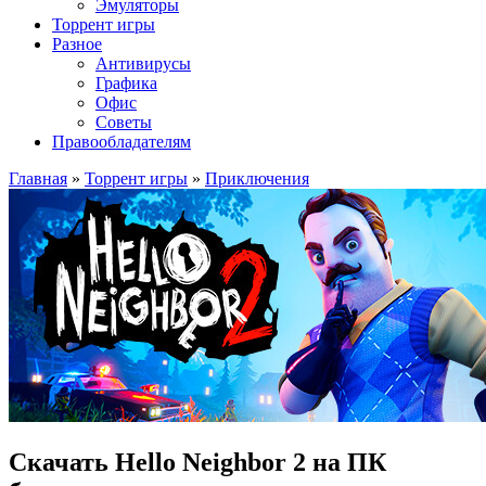
Эмуляторы
Торрент игры
Разное
Антивирусы
Графика
Офис
Советы
Правообладателям
Главная
»
Торрент игры
»
Приключения
Скачать Hello Neighbor 2 на ПК