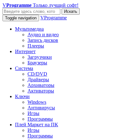
V
Programme
Только лучший софт!
Искать
VProgramme
Toggle navigation
Мультимедиа
Аудио и видео
Запись дисков
Плееры
Интернет
Загрузчики
Браузеры
Система
CD/DVD
Драйверы
Архиваторы
Активаторы
Ключи
Windows
Антивирусы
Игры
Программы
Плей Маркет на ПК
Игры
Программы