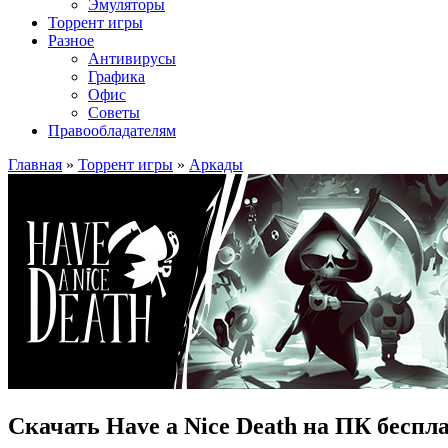
Эмуляторы
Торрент игры
Разное
Антивирусы
Графика
Офис
Советы
Правообладателям
Главная
»
Торрент игры
»
Аркады
Скачать Have a Nice Death на ПК беспл