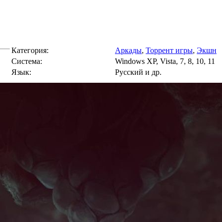
Категория:
Аркады
,
Торрент игры
,
Экшн
Cистема:
Windows XP, Vista, 7, 8, 10, 11
Язык:
Русский и др.