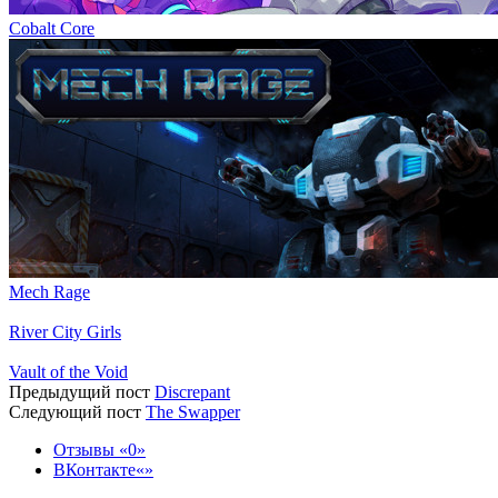
Cobalt Core
Mech Rage
River City Girls
Vault of the Void
Предыдущий пост
Discrepant
Следующий пост
The Swapper
Отзывы
0
ВКонтакте