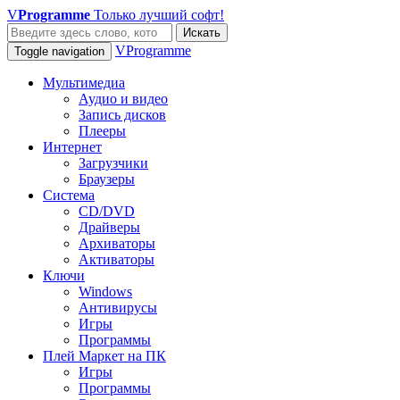
V
Programme
Только лучший софт!
Искать
VProgramme
Toggle navigation
Мультимедиа
Аудио и видео
Запись дисков
Плееры
Интернет
Загрузчики
Браузеры
Система
CD/DVD
Драйверы
Архиваторы
Активаторы
Ключи
Windows
Антивирусы
Игры
Программы
Плей Маркет на ПК
Игры
Программы