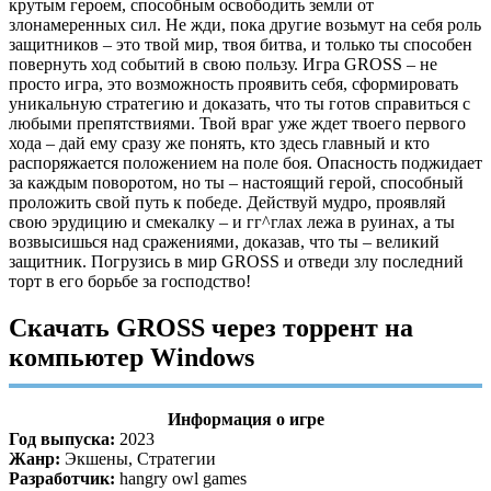
крутым героем, способным освободить земли от
злонамеренных сил. Не жди, пока другие возьмут на себя роль
защитников – это твой мир, твоя битва, и только ты способен
повернуть ход событий в свою пользу. Игра GROSS – не
просто игра, это возможность проявить себя, сформировать
уникальную стратегию и доказать, что ты готов справиться с
любыми препятствиями. Твой враг уже ждет твоего первого
хода – дай ему сразу же понять, кто здесь главный и кто
распоряжается положением на поле боя. Опасность поджидает
за каждым поворотом, но ты – настоящий герой, способный
проложить свой путь к победе. Действуй мудро, проявляй
свою эрудицию и смекалку – и гг^глах лежа в руинах, а ты
возвысишься над сражениями, доказав, что ты – великий
защитник. Погрузись в мир GROSS и отведи злу последний
торт в его борьбе за господство!
Скачать GROSS через торрент на
компьютер Windows
Информация о игре
Год выпуска:
2023
Жанр:
Экшены, Стратегии
Разработчик:
hangry owl games