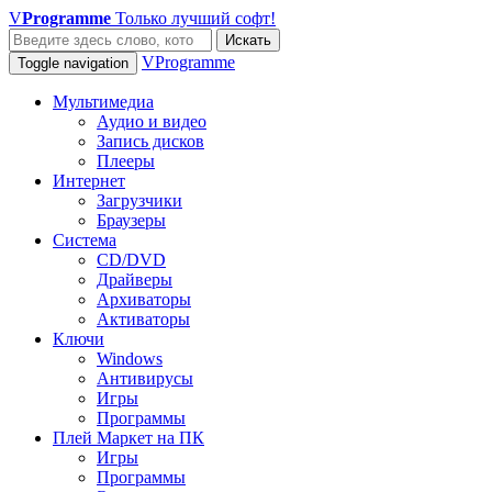
V
Programme
Только лучший софт!
Искать
VProgramme
Toggle navigation
Мультимедиа
Аудио и видео
Запись дисков
Плееры
Интернет
Загрузчики
Браузеры
Система
CD/DVD
Драйверы
Архиваторы
Активаторы
Ключи
Windows
Антивирусы
Игры
Программы
Плей Маркет на ПК
Игры
Программы