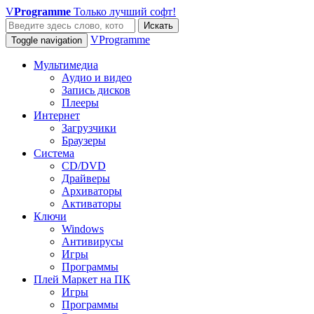
V
Programme
Только лучший софт!
Искать
VProgramme
Toggle navigation
Мультимедиа
Аудио и видео
Запись дисков
Плееры
Интернет
Загрузчики
Браузеры
Система
CD/DVD
Драйверы
Архиваторы
Активаторы
Ключи
Windows
Антивирусы
Игры
Программы
Плей Маркет на ПК
Игры
Программы