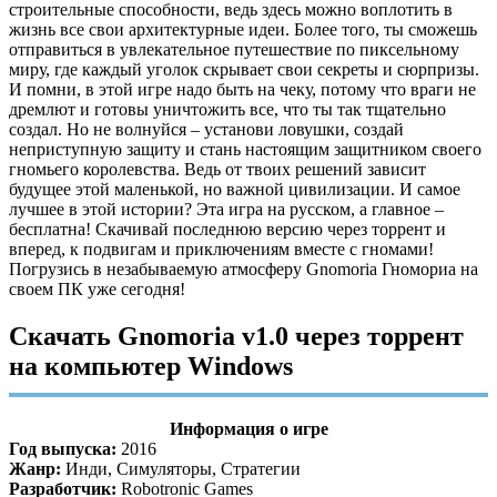
строительные способности, ведь здесь можно воплотить в
жизнь все свои архитектурные идеи. Более того, ты сможешь
отправиться в увлекательное путешествие по пиксельному
миру, где каждый уголок скрывает свои секреты и сюрпризы.
И помни, в этой игре надо быть на чеку, потому что враги не
дремлют и готовы уничтожить все, что ты так тщательно
создал. Но не волнуйся – установи ловушки, создай
неприступную защиту и стань настоящим защитником своего
гномьего королевства. Ведь от твоих решений зависит
будущее этой маленькой, но важной цивилизации. И самое
лучшее в этой истории? Эта игра на русском, а главное –
бесплатна! Скачивай последнюю версию через торрент и
вперед, к подвигам и приключениям вместе с гномами!
Погрузись в незабываемую атмосферу Gnomoria Гномориа на
своем ПК уже сегодня!
Скачать Gnomoria v1.0 через торрент
на компьютер Windows
Информация о игре
Год выпуска:
2016
Жанр:
Инди, Симуляторы, Стратегии
Разработчик:
Robotronic Games