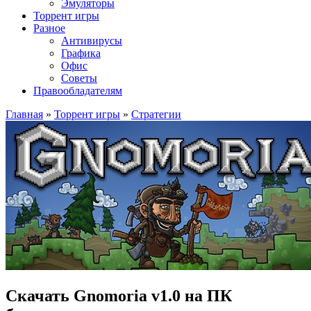
Эмуляторы
Торрент игры
Разное
Антивирусы
Графика
Офис
Советы
Правообладателям
Главная
»
Торрент игры
»
Стратегии
Скачать Gnomoria v1.0 на ПК