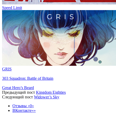
Speed Limit
GRIS
303 Squadron: Battle of Britain
Great Hero’s Beard
Предыдущий пост
Kingdom Eighties
Следующий пост
Widower’s Sky
Отзывы
0
ВКонтакте