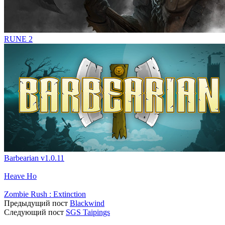
RUNE 2
Barbearian v1.0.11
Heave Ho
Zombie Rush : Extinction
Предыдущий пост
Blackwind
Следующий пост
SGS Taipings