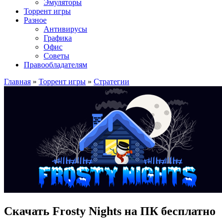
Эмуляторы
Торрент игры
Разное
Антивирусы
Графика
Офис
Советы
Правообладателям
Главная
»
Торрент игры
»
Стратегии
Скачать Frosty Nights на ПК бесплатно