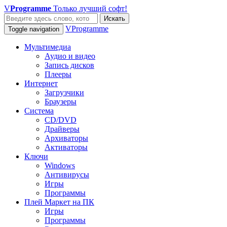
V
Programme
Только лучший софт!
Искать
VProgramme
Toggle navigation
Мультимедиа
Аудио и видео
Запись дисков
Плееры
Интернет
Загрузчики
Браузеры
Система
CD/DVD
Драйверы
Архиваторы
Активаторы
Ключи
Windows
Антивирусы
Игры
Программы
Плей Маркет на ПК
Игры
Программы