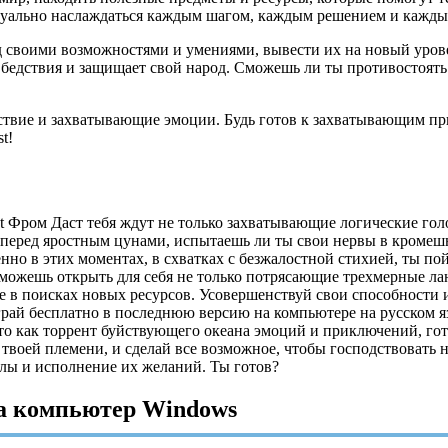
визуально наслаждаться каждым шагом, каждым решением и кажд
 над своими возможностями и умениями, вывести их на новый ур
 бедствия и защищает свой народ. Сможешь ли ты противостоять
ольствие и захватывающие эмоции. Будь готов к захватывающим 
t!
t Фром Даст тебя ждут не только захватывающие логические гол
ь перед яростным цунами, испытаешь ли ты свои нервы в кромеш
но в этих моментах, в схватках с безжалостной стихией, ты по
ты можешь открыть для себя не только потрясающие трехмерные 
ге в поисках новых ресурсов. Усовершенствуй свои способности 
грай бесплатно в последнюю версию на компьютере на русском 
о как торрент буйствующего океана эмоций и приключений, гото
 твоей племени, и сделай все возможное, чтобы господствовать 
илы и исполнение их желаний. Ты готов?
на компьютер Windows