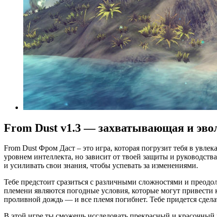
From Dust v1.3 — захватывающая и эв
From Dust Фром Даст – это игра, которая погрузит тебя в увле
уровнем интеллекта, но зависит от твоей защиты и руководств
и усиливать свои знания, чтобы успевать за изменениями.
Тебе предстоит сразиться с различными сложностями и преодо
племени являются погодные условия, которые могут привести к
проливной дождь — и все племя погибнет. Тебе придется сдела
В этой игре ты сможешь исследовать прекрасный и красочный 