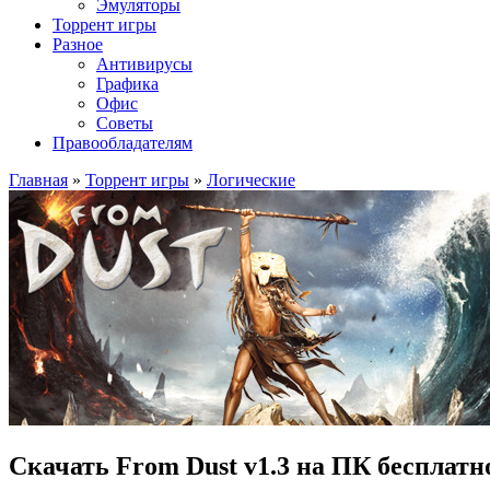
Эмуляторы
Торрент игры
Разное
Антивирусы
Графика
Офис
Советы
Правообладателям
Главная
»
Торрент игры
»
Логические
Скачать From Dust v1.3 на ПК бесплатн