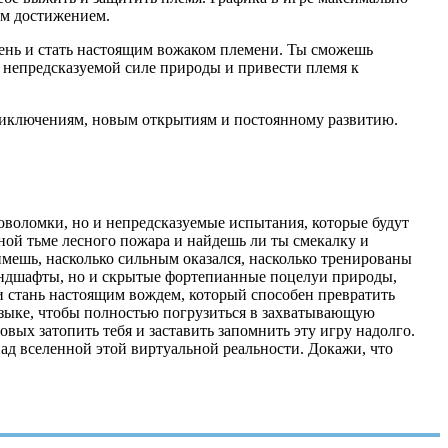
ым достижением.
овень и стать настоящим вожаком племени. Ты сможешь
 непредсказуемой силе природы и привести племя к
приключениям, новым открытиям и постоянному развитию.
оволомки, но и непредсказуемые испытания, которые будут
ной тьме лесного пожара и найдешь ли ты смекалку и
ймешь, насколько сильным оказался, насколько тренированы
ландшафты, но и скрытые фортепианные поцелуи природы,
и стань настоящим вождем, который способен превратить
языке, чтобы полностью погрузиться в захватывающую
вых затопить тебя и заставить запомнить эту игру надолго.
над вселенной этой виртуальной реальности. Докажи, что