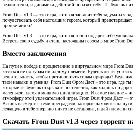
реалистична, и динамика действий поразит тебя. Ты будешь 
From Dust v1.3 — это игра, которая заставит тебя задуматься
почувствовать себя настоящим героем, который предотвращает
процветанию?
From Dust v1.3 — это игра, которая точно подарит тебе удов
Встреть свою судьбу и стань настоящим героем в мире From Dus
Вместо заключения
На пути к победе и процветанию в виртуальном мире From Dus
казаться не по зубам ни одному племени. Будешь ли ты устоят
решительность, чтобы противостоять силам природы? Ведь имен
твои навыки и умения. From Dust Фром Даст – это игра, где 
которые ты будешь открывать постепенно, как ходишь по доро
маленькое племя в мощную цивилизацию. И самое главное – и
атмосферу этой увлекательной игры. From Dust Фром Даст — эт
Встань насмерть с теми преградами, которые находятся на пути
лежащую в тебе энергию ничто не остановит, и дай племени с
Скачать From Dust v1.3 через торрент 