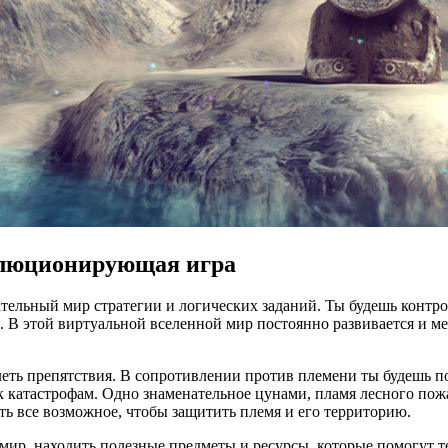
олюционирующая игра
кательный мир стратегии и логических заданий. Ты будешь контр
а. В этой виртуальной вселенной мир постоянно развивается и м
леть препятствия. В сопротивлении против племени ты будешь п
 катастрофам. Одно знаменательное цунами, пламя лесного пожа
ть все возможное, чтобы защитить племя и его территорию.
мир, находить полезные предметы и ресурсы, которые помогут т