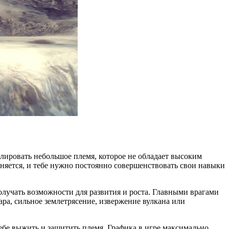
олировать небольшое племя, которое не обладает высоким
еняется, и тебе нужно постоянно совершенствовать свои навыки
олучать возможности для развития и роста. Главными врагами
ра, сильное землетрясение, извержение вулкана или
ебе выжить и защитить племя. Графика в игре максимально