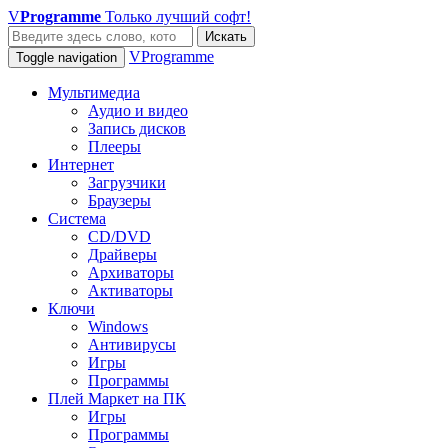
V
Programme
Только лучший софт!
Искать
VProgramme
Toggle navigation
Мультимедиа
Аудио и видео
Запись дисков
Плееры
Интернет
Загрузчики
Браузеры
Система
CD/DVD
Драйверы
Архиваторы
Активаторы
Ключи
Windows
Антивирусы
Игры
Программы
Плей Маркет на ПК
Игры
Программы