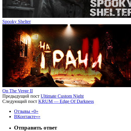
Spooky Shelter
On The Verge II
Предыдущий пост
Ultimate Custom Night
Следующий пост
KRUM — Edge Of Darkness
Отзывы
0
ВКонтакте
Отправить ответ