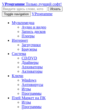
V
Programme
Только лучший софт!
Искать
VProgramme
Toggle navigation
Мультимедиа
Аудио и видео
Запись дисков
Плееры
Интернет
Загрузчики
Браузеры
Система
CD/DVD
Драйверы
Архиваторы
Активаторы
Ключи
Windows
Антивирусы
Игры
Программы
Плей Маркет на ПК
Игры
Программы