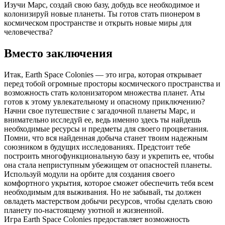
Изучи Марс, создай свою базу, добудь все необходимое и
колонизируй новые планеты. Ты готов стать пионером в
космическом пространстве и открыть новые миры для
человечества?
Вместо заключения
Итак, Earth Space Colonies — это игра, которая открывает
перед тобой огромные просторы космического пространства и
возможность стать колонизатором множества планет. Аты
готов к этому увлекательному и опасному приключению?
Начни свое путешествие с загадочной планеты Марс, и
внимательно исследуй ее, ведь именно здесь ты найдешь
необходимые ресурсы и предметы для своего процветания.
Помни, что вся найденная добыча станет твоим надежным
союзником в будущих исследованиях. Предстоит тебе
построить многофункциональную базу и укрепить ее, чтобы
она стала неприступным убежищем от опасностей планеты.
Используй модули на орбите для создания своего
комфортного укрытия, которое сможет обеспечить тебя всем
необходимым для выживания. Но не забывай, ты должен
овладеть мастерством добычи ресурсов, чтобы сделать свою
планету по-настоящему уютной и жизненной.
Игра Earth Space Colonies предоставляет возможность