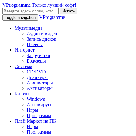
V
Programme
Только лучший софт!
Искать
VProgramme
Toggle navigation
Мультимедиа
Аудио и видео
Запись дисков
Плееры
Интернет
Загрузчики
Браузеры
Система
CD/DVD
Драйверы
Архиваторы
Активаторы
Ключи
Windows
Антивирусы
Игры
Программы
Плей Маркет на ПК
Игры
Программы