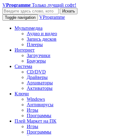
V
Programme
Только лучший софт!
Искать
VProgramme
Toggle navigation
Мультимедиа
Аудио и видео
Запись дисков
Плееры
Интернет
Загрузчики
Браузеры
Система
CD/DVD
Драйверы
Архиваторы
Активаторы
Ключи
Windows
Антивирусы
Игры
Программы
Плей Маркет на ПК
Игры
Программы