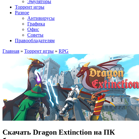
Эмуляторы
Торрент игры
Разное
Антивирусы
Графика
Офис
Советы
Правообладателям
Главная
»
Торрент игры
»
RPG
Скачать Dragon Extinction на ПК