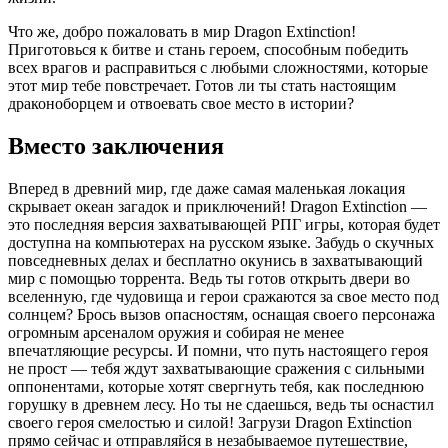
Что же, добро пожаловать в мир Dragon Extinction!
Приготовься к битве и стань героем, способным победить
всех врагов и расправиться с любыми сложностями, которые
этот мир тебе повстречает. Готов ли ты стать настоящим
драконоборцем и отвоевать свое место в истории?
Вместо заключения
Вперед в древний мир, где даже самая маленькая локация
скрывает океан загадок и приключений! Dragon Extinction —
это последняя версия захватывающей РПГ игры, которая будет
доступна на компьютерах на русском языке. Забудь о скучных
повседневных делах и бесплатно окунись в захватывающий
мир с помощью торрента. Ведь ты готов открыть двери во
вселенную, где чудовища и герои сражаются за свое место под
солнцем? Брось вызов опасностям, оснащая своего персонажа
огромным арсеналом оружия и собирая не менее
впечатляющие ресурсы. И помни, что путь настоящего героя
не прост — тебя ждут захватывающие сражения с сильными
оппонентами, которые хотят свергнуть тебя, как последнюю
горушку в древнем лесу. Но ты не сдаешься, ведь ты оснастил
своего героя смелостью и силой! Загрузи Dragon Extinction
прямо сейчас и отправляйся в незабываемое путешествие,