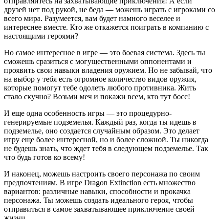
отправляйтесь на захватывающие приключения! А если
друзей нет под рукой, не беда — можешь играть с игроками со
всего мира. Разумеется, вам будет намного веселее и
интереснее вместе. Кто же откажется поиграть в компанию с
настоящими героями?
Но самое интересное в игре — это боевая система. Здесь ты
сможешь сразиться с могущественными оппонентами и
проявить свои навыки владения оружием. Но не забывай, что
на выбор у тебя есть огромное количество видов оружия,
которые помогут тебе одолеть любого противника. Жить
стало скучно? Возьми меч и покажи всем, кто тут босс!
И еще одна особенность игры — это процедурно-
генерируемые подземелья. Каждый раз, когда ты идешь в
подземелье, оно создается случайным образом. Это делает
игру еще более интересной, но и более сложной. Ты никогда
не будешь знать, что ждет тебя в следующем подземелье. Так
что будь готов ко всему!
И наконец, можешь настроить своего персонажа по своим
предпочтениям. В игре Dragon Extinction есть множество
вариантов: различные навыки, способности и прокачка
персонажа. Ты можешь создать идеального героя, чтобы
отправиться в самое захватывающее приключение своей
жизни.