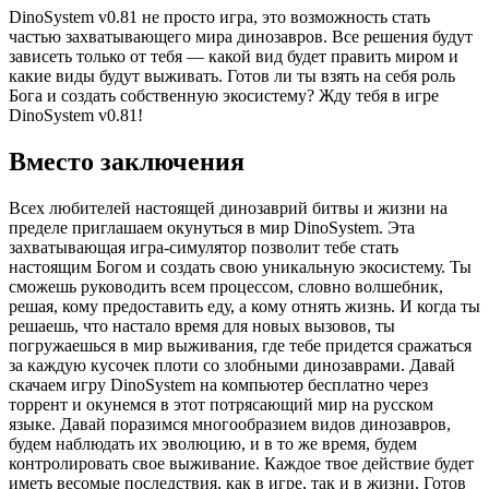
DinoSystem v0.81 не просто игра, это возможность стать
частью захватывающего мира динозавров. Все решения будут
зависеть только от тебя — какой вид будет править миром и
какие виды будут выживать. Готов ли ты взять на себя роль
Бога и создать собственную экосистему? Жду тебя в игре
DinoSystem v0.81!
Вместо заключения
Всех любителей настоящей динозаврий битвы и жизни на
пределе приглашаем окунуться в мир DinoSystem. Эта
захватывающая игра-симулятор позволит тебе стать
настоящим Богом и создать свою уникальную экосистему. Ты
сможешь руководить всем процессом, словно волшебник,
решая, кому предоставить еду, а кому отнять жизнь. И когда ты
решаешь, что настало время для новых вызовов, ты
погружаешься в мир выживания, где тебе придется сражаться
за каждую кусочек плоти со злобными динозаврами. Давай
скачаем игру DinoSystem на компьютер бесплатно через
торрент и окунемся в этот потрясающий мир на русском
языке. Давай поразимся многообразием видов динозавров,
будем наблюдать их эволюцию, и в то же время, будем
контролировать свое выживание. Каждое твое действие будет
иметь весомые последствия, как в игре, так и в жизни. Готов