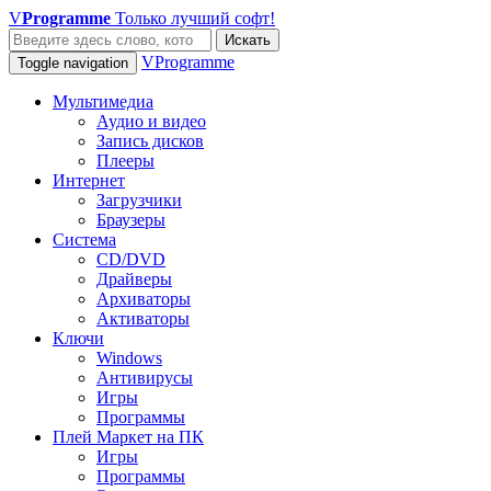
V
Programme
Только лучший софт!
Искать
VProgramme
Toggle navigation
Мультимедиа
Аудио и видео
Запись дисков
Плееры
Интернет
Загрузчики
Браузеры
Система
CD/DVD
Драйверы
Архиваторы
Активаторы
Ключи
Windows
Антивирусы
Игры
Программы
Плей Маркет на ПК
Игры
Программы