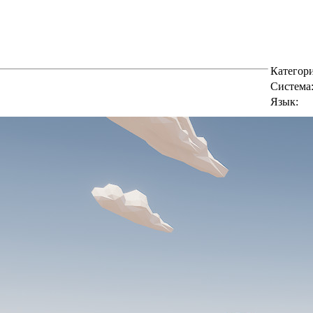
Категори
Cистема
Язык: