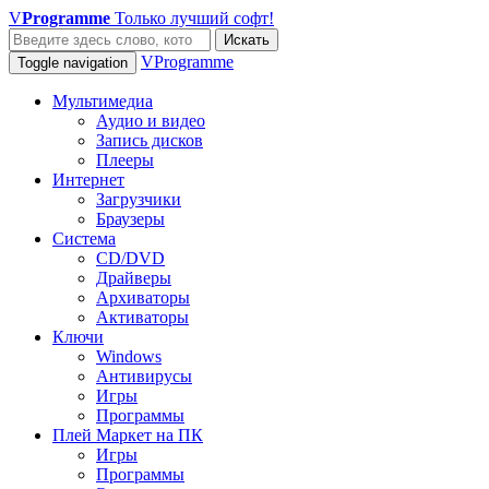
V
Programme
Только лучший софт!
Искать
VProgramme
Toggle navigation
Мультимедиа
Аудио и видео
Запись дисков
Плееры
Интернет
Загрузчики
Браузеры
Система
CD/DVD
Драйверы
Архиваторы
Активаторы
Ключи
Windows
Антивирусы
Игры
Программы
Плей Маркет на ПК
Игры
Программы