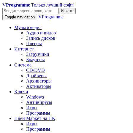
V
Programme
Только лучший софт!
Искать
VProgramme
Toggle navigation
Мультимедиа
Аудио и видео
Запись дисков
Плееры
Интернет
Загрузчики
Браузеры
Система
CD/DVD
Драйверы
Архиваторы
Активаторы
Ключи
Windows
Антивирусы
Игры
Программы
Плей Маркет на ПК
Игры
Программы