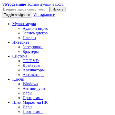
V
Programme
Только лучший софт!
Искать
VProgramme
Toggle navigation
Мультимедиа
Аудио и видео
Запись дисков
Плееры
Интернет
Загрузчики
Браузеры
Система
CD/DVD
Драйверы
Архиваторы
Активаторы
Ключи
Windows
Антивирусы
Игры
Программы
Плей Маркет на ПК
Игры
Программы