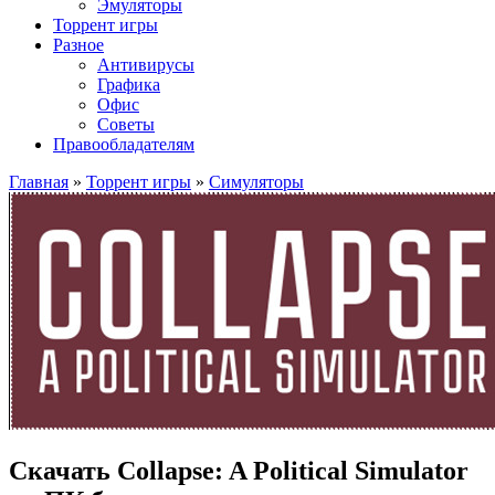
Эмуляторы
Торрент игры
Разное
Антивирусы
Графика
Офис
Советы
Правообладателям
Главная
»
Торрент игры
»
Симуляторы
Скачать Collapse: A Political Simulator