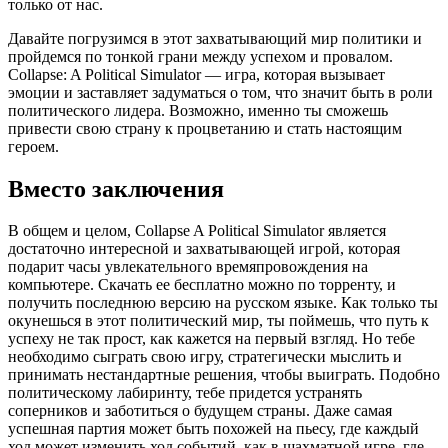
только от нас.
Давайте погрузимся в этот захватывающий мир политики и
пройдемся по тонкой грани между успехом и провалом.
Collapse: A Political Simulator — игра, которая вызывает
эмоции и заставляет задуматься о том, что значит быть в роли
политического лидера. Возможно, именно ты сможешь
привести свою страну к процветанию и стать настоящим
героем.
Вместо заключения
В общем и целом, Collapse A Political Simulator является
достаточно интересной и захватывающей игрой, которая
подарит часы увлекательного времяпровождения на
компьютере. Скачать ее бесплатно можно по торренту, и
получить последнюю версию на русском языке. Как только ты
окунешься в этот политический мир, ты поймешь, что путь к
успеху не так прост, как кажется на первый взгляд. Но тебе
необходимо сыграть свою игру, стратегически мыслить и
принимать нестандартные решения, чтобы выиграть. Подобно
политическому лабиринту, тебе придется устранять
соперников и заботиться о будущем страны. Даже самая
успешная партия может быть похожей на пьесу, где каждый
ход может изменить ход событий, как в шахматной игре, где