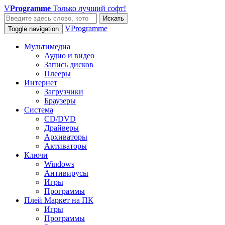
V
Programme
Только лучший софт!
Искать
VProgramme
Toggle navigation
Мультимедиа
Аудио и видео
Запись дисков
Плееры
Интернет
Загрузчики
Браузеры
Система
CD/DVD
Драйверы
Архиваторы
Активаторы
Ключи
Windows
Антивирусы
Игры
Программы
Плей Маркет на ПК
Игры
Программы