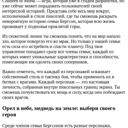
Children of Morta — игра, которая уже в стадии разработки, но
уже сейчас может порадовать пользователей своей
интересной историей. Представь себе весь мир вокруг,
исполненный в стиле пикселей, где ты сможешь раскрыть
невероятную историю семьи Бергсон, которая всю жизнь
проживает у подножья проклятой горы.
Из сюжетной линии ты сможешь понять, что на мир напало
зло, которое повергло его во мрак. Но только у нашей семьи
есть сила его истребить и спасти планету. Под твое
управление попадают сразу все члены семьи, каждый из
которых имеет уникальные характеристики и способности,
помогающие им одолеть своих соперников.
Важно отметить, что каждый из персонажей осваивает
собственный стиль и тактику боя, чтобы применить их в
битвах с врагами. Каждый персонаж — это настоящая
личность, собранная внутри пиксельных границ экрана. Ты
сможешь почувствовать их мощь и силу, когда они побеждают
своих врагов.
Орел в небе, медведь на земле: выбери своего
героя
Среди членов семьи Бергсонов есть разные персонажи,