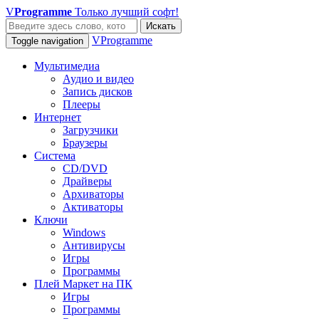
V
Programme
Только лучший софт!
Искать
VProgramme
Toggle navigation
Мультимедиа
Аудио и видео
Запись дисков
Плееры
Интернет
Загрузчики
Браузеры
Система
CD/DVD
Драйверы
Архиваторы
Активаторы
Ключи
Windows
Антивирусы
Игры
Программы
Плей Маркет на ПК
Игры
Программы