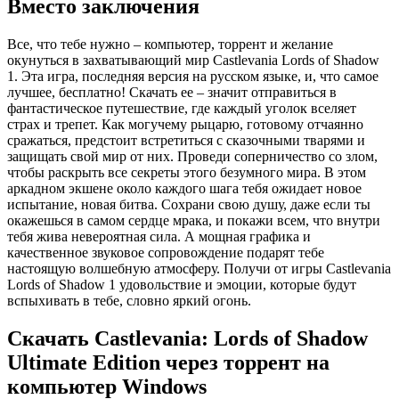
Вместо заключения
Все, что тебе нужно – компьютер, торрент и желание
окунуться в захватывающий мир Castlevania Lords of Shadow
1. Эта игра, последняя версия на русском языке, и, что самое
лучшее, бесплатно! Скачать ее – значит отправиться в
фантастическое путешествие, где каждый уголок вселяет
страх и трепет. Как могучему рыцарю, готовому отчаянно
сражаться, предстоит встретиться с сказочными тварями и
защищать свой мир от них. Проведи соперничество со злом,
чтобы раскрыть все секреты этого безумного мира. В этом
аркадном экшене около каждого шага тебя ожидает новое
испытание, новая битва. Сохрани свою душу, даже если ты
окажешься в самом сердце мрака, и покажи всем, что внутри
тебя жива невероятная сила. А мощная графика и
качественное звуковое сопровождение подарят тебе
настоящую волшебную атмосферу. Получи от игры Castlevania
Lords of Shadow 1 удовольствие и эмоции, которые будут
вспыхивать в тебе, словно яркий огонь.
Скачать Castlevania: Lords of Shadow
Ultimate Edition через торрент на
компьютер Windows