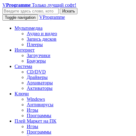
V
Programme
Только лучший софт!
Искать
VProgramme
Toggle navigation
Мультимедиа
Аудио и видео
Запись дисков
Плееры
Интернет
Загрузчики
Браузеры
Система
CD/DVD
Драйверы
Архиваторы
Активаторы
Ключи
Windows
Антивирусы
Игры
Программы
Плей Маркет на ПК
Игры
Программы