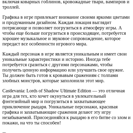
включая коварных гоблинов, кровожадные твари, вампиров и
троллей.
Графика в игре привлекает внимание своими яркими цветами
и продуманным дизайном. Каждая локация выглядит
потрясающе и позволяет погрузиться в атмосферу игры. А
чтобы еще больше погрузиться в происходящее, потребуется
хорошее музыкальное и звуковое сопровождение, которое
передаст все особенности игрового мира.
Каждый персонаж в игре является уникальным и имеет свои
уникальные характеристики и историю. Иногда тебе
потребуется сразиться с другими персонажами, чтобы
получить ценную информацию или улучшить свое оружие.
Ты должен быть готов к кровавым сражениям с толпами
злобных монстров, которые заполонили этот мир.
Castlevania: Lords of Shadow Ultimate Edition — это отличная
игра для тех, кто хочет окунуться в увлекательный
фэнтезийный мир и погрузиться в захватывающее
приключение рыцаря. Уникальные персонажи, красивая
графика и захватывающие сражения делают эту игру
незабываемой. Присоединяйся к рыцарю в его битве со злом и
покажи, на что ты способен!