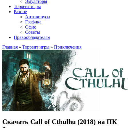
Эмуляторы
Торрент игры
Разное
Антивирусы
Графика
Офис
Советы
Правообладателям
Главная
»
Торрент игры
»
Приключения
Скачать Call of Cthulhu (2018) на ПК