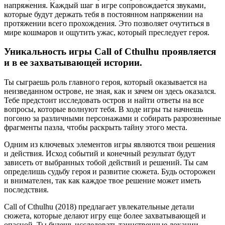
напряжения. Каждый шаг в игре сопровождается звуками,
которые будут держать тебя в постоянном напряжении на
протяжении всего прохождения. Это позволяет очутиться в
мире кошмаров и ощутить ужас, который преследует героя.
Уникальность игры Call of Cthulhu проявляется
и в ее захватывающей истории.
Ты сыграешь роль главного героя, который оказывается на
неизведанном острове, не зная, как и зачем он здесь оказался.
Тебе предстоит исследовать остров и найти ответы на все
вопросы, которые волнуют тебя. В ходе игры ты начнешь
погоню за различными персонажами и собирать разрозненные
фрагменты пазла, чтобы раскрыть тайну этого места.
Одним из ключевых элементов игры являются твои решения
и действия. Исход событий и конечный результат будут
зависеть от выбранных тобой действий и решений. Ты сам
определишь судьбу героя и развитие сюжета. Будь осторожен
и внимателен, так как каждое твое решение может иметь
последствия.
Call of Cthulhu (2018) предлагает увлекательные детали
сюжета, которые делают игру еще более захватывающей и
опасной. Ты будешь исследовать таинственные локации,