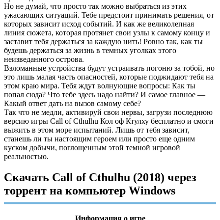
Но не думай, что просто так можно выбраться из этих
ужасающих ситуаций. Тебе предстоит принимать решения, от
которых зависит исход событий. И как же великолепная
линия сюжета, которая протянет свои узлы к самому концу и
заставит тебя держаться за каждую нить! Ровно так, как ты
будешь держаться за жизнь в темных уголках этого
неизведанного острова.
Взломанные устройства будут устраивать погоню за тобой, но
это лишь малая часть опасностей, которые поджидают тебя на
этом краю мира. Тебя ждут волнующие вопросы: Как ты
попал сюда? Что тебе здесь надо найти? И самое главное —
Какый ответ дать на вызов самому себе?
Так что не медли, активируй свои нервы, загрузи последнюю
версию игры Call of Cthulhu Кол оф Ктулху бесплатно и смоги
выжить в этом море испытаний. Лишь от тебя зависит,
станешь ли ты настоящим героем или просто еще одним
куском добычи, поглощенным этой темной игровой
реальностью.
Скачать Call of Cthulhu (2018) через
торрент на компьютер Windows
Информация о игре