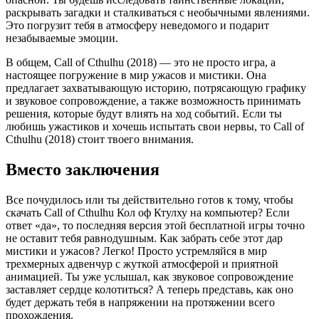
раскрывать загадки и сталкиваться с необычными явлениями.
Это погрузит тебя в атмосферу неведомого и подарит
незабываемые эмоции.
В общем, Call of Cthulhu (2018) — это не просто игра, а
настоящее погружение в мир ужасов и мистики. Она
предлагает захватывающую историю, потрясающую графику
и звуковое сопровождение, а также возможность принимать
решения, которые будут влиять на ход событий. Если ты
любишь ужастиков и хочешь испытать свои нервы, то Call of
Cthulhu (2018) стоит твоего внимания.
Вместо заключения
Все почудилось или ты действительно готов к тому, чтобы
скачать Call of Cthulhu Кол оф Ктулху на компьютер? Если
ответ «да», то последняя версия этой бесплатной игры точно
не оставит тебя равнодушным. Как забрать себе этот дар
мистики и ужасов? Легко! Просто устремляйся в мир
трехмерных адвенчур с жуткой атмосферой и приятной
анимацией. Ты уже услышал, как звуковое сопровождение
заставляет сердце колотиться? А теперь представь, как оно
будет держать тебя в напряжении на протяжении всего
прохождения.