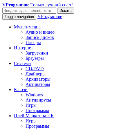
V
Programme
Только лучший софт!
Искать
VProgramme
Toggle navigation
Мультимедиа
Аудио и видео
Запись дисков
Плееры
Интернет
Загрузчики
Браузеры
Система
CD/DVD
Драйверы
Архиваторы
Активаторы
Ключи
Windows
Антивирусы
Игры
Программы
Плей Маркет на ПК
Игры
Программы