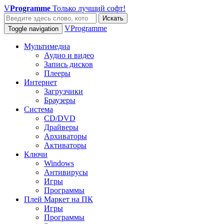
V
Programme
Только лучший софт!
Искать
VProgramme
Toggle navigation
Мультимедиа
Аудио и видео
Запись дисков
Плееры
Интернет
Загрузчики
Браузеры
Система
CD/DVD
Драйверы
Архиваторы
Активаторы
Ключи
Windows
Антивирусы
Игры
Программы
Плей Маркет на ПК
Игры
Программы