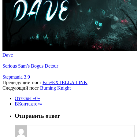
Dave
Serious Sam’s Bogus Detour
Stepmania 3.9
Предыдущий пост
Fate/EXTELLA LINK
Следующий пост
Burning Knight
Отзывы
0
ВКонтакте
Отправить ответ