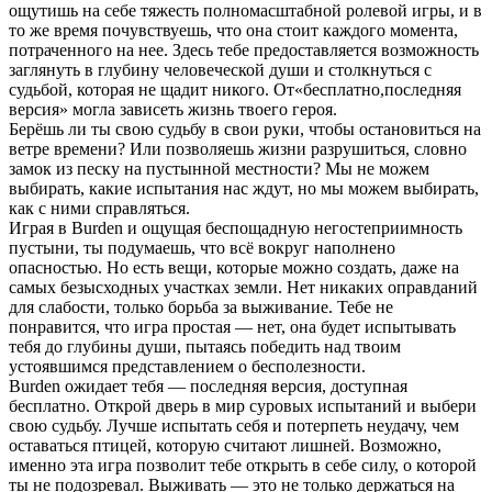
ощутишь на себе тяжесть полномасштабной ролевой игры, и в
то же время почувствуешь, что она стоит каждого момента,
потраченного на нее. Здесь тебе предоставляется возможность
заглянуть в глубину человеческой души и столкнуться с
судьбой, которая не щадит никого. От«бесплатно,последняя
версия» могла зависеть жизнь твоего героя.
Берёшь ли ты свою судьбу в свои руки, чтобы остановиться на
ветре времени? Или позволяешь жизни разрушиться, словно
замок из песку на пустынной местности? Мы не можем
выбирать, какие испытания нас ждут, но мы можем выбирать,
как с ними справляться.
Играя в Burden и ощущая беспощадную негостеприимность
пустыни, ты подумаешь, что всё вокруг наполнено
опасностью. Но есть вещи, которые можно создать, даже на
самых безысходных участках земли. Нет никаких оправданий
для слабости, только борьба за выживание. Тебе не
понравится, что игра простая — нет, она будет испытывать
тебя до глубины души, пытаясь победить над твоим
устоявшимся представлением о бесполезности.
Burden ожидает тебя — последняя версия, доступная
бесплатно. Открой дверь в мир суровых испытаний и выбери
свою судьбу. Лучше испытать себя и потерпеть неудачу, чем
оставаться птицей, которую считают лишней. Возможно,
именно эта игра позволит тебе открыть в себе силу, о которой
ты не подозревал. Выживать — это не только держаться на