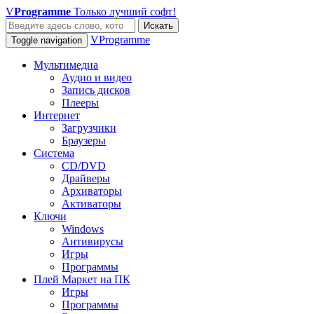
V
Programme
Только лучший софт!
Искать
VProgramme
Toggle navigation
Мультимедиа
Аудио и видео
Запись дисков
Плееры
Интернет
Загрузчики
Браузеры
Система
CD/DVD
Драйверы
Архиваторы
Активаторы
Ключи
Windows
Антивирусы
Игры
Программы
Плей Маркет на ПК
Игры
Программы