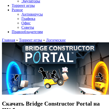
Эмуляторы
Торрент игры
Разное
Антивирусы
Графика
Офис
Советы
Правообладателям
Главная
»
Торрент игры
»
Логические
Скачать Bridge Constructor Portal на