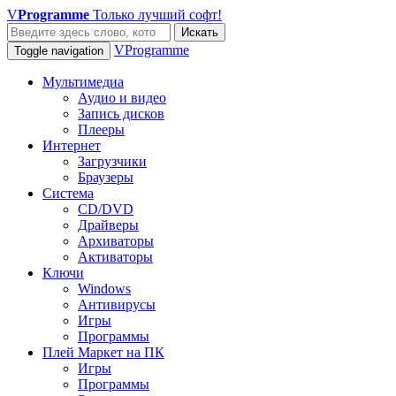
V
Programme
Только лучший софт!
Искать
VProgramme
Toggle navigation
Мультимедиа
Аудио и видео
Запись дисков
Плееры
Интернет
Загрузчики
Браузеры
Система
CD/DVD
Драйверы
Архиваторы
Активаторы
Ключи
Windows
Антивирусы
Игры
Программы
Плей Маркет на ПК
Игры
Программы