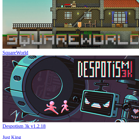
SquareWorld
Despotism 3k v1.2.18
Just King