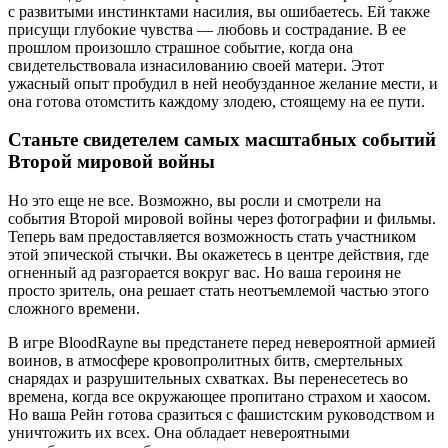
с развитыми инстинктами насилия, вы ошибаетесь. Ей также
присущи глубокие чувства — любовь и сострадание. В ее
прошлом произошло страшное событие, когда она
свидетельствовала изнасилованию своей матери. Этот
ужасный опыт пробудил в ней необузданное желание мести, и
она готова отомстить каждому злодею, стоящему на ее пути.
Станьте свидетелем самых масштабных событий
Второй мировой войны
Но это еще не все. Возможно, вы росли и смотрели на
события Второй мировой войны через фотографии и фильмы.
Теперь вам предоставляется возможность стать участником
этой эпической стычки. Вы окажетесь в центре действия, где
огненный ад разгорается вокруг вас. Но ваша героиня не
просто зритель, она решает стать неотъемлемой частью этого
сложного времени.
В игре BloodRayne вы предстанете перед невероятной армией
воинов, в атмосфере кровопролитных битв, смертельных
снарядах и разрушительных схватках. Вы перенесетесь во
времена, когда все окружающее пропитано страхом и хаосом.
Но ваша Рейн готова сразиться с фашистским руководством и
уничтожить их всех. Она обладает невероятными