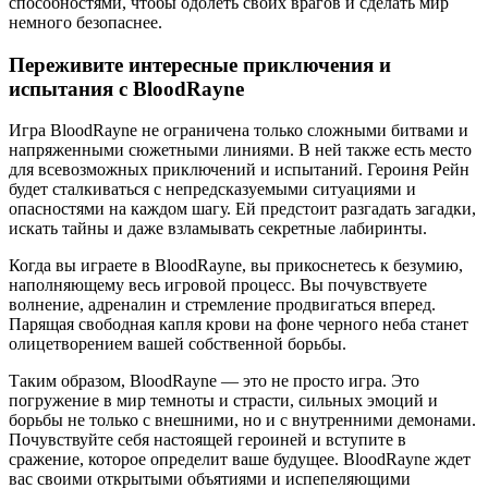
способностями, чтобы одолеть своих врагов и сделать мир
немного безопаснее.
Переживите интересные приключения и
испытания с BloodRayne
Игра BloodRayne не ограничена только сложными битвами и
напряженными сюжетными линиями. В ней также есть место
для всевозможных приключений и испытаний. Героиня Рейн
будет сталкиваться с непредсказуемыми ситуациями и
опасностями на каждом шагу. Ей предстоит разгадать загадки,
искать тайны и даже взламывать секретные лабиринты.
Когда вы играете в BloodRayne, вы прикоснетесь к безумию,
наполняющему весь игровой процесс. Вы почувствуете
волнение, адреналин и стремление продвигаться вперед.
Парящая свободная капля крови на фоне черного неба станет
олицетворением вашей собственной борьбы.
Таким образом, BloodRayne — это не просто игра. Это
погружение в мир темноты и страсти, сильных эмоций и
борьбы не только с внешними, но и с внутренними демонами.
Почувствуйте себя настоящей героиней и вступите в
сражение, которое определит ваше будущее. BloodRayne ждет
вас своими открытыми объятиями и испепеляющими