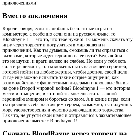
приключениями!
Вместо заключения
Короче говоря, если ты любишь бесплатные игры на
компьютере, а особенно если они на русском языке, то
Bloodrayne 1 — это то, что тебе нужно! Ты можешь скачать эту
игру через торрент и погрузиться в мир экшена и
приключений. Как ты думаешь, сможешь ли ты справиться с
вызовами, которые ждут героиню на ее пути? Ведь война —
это не шутки, и враги далеко не слабые. Но если у тебя есть
сила и решимость, то ты можешь стать настоящей героиней,
готовой пойти на любые жертвы, чтобы достичь своей цели.
И где еще можно испытать такие острые ощущения, как
взаимодействие с фашистскими лидерами и кровавые битвы
на фоне Второй мировой войны? Bloodrayne 1 — это история
мести и отмщения, в которой ты можешь стать главной
героиней-вампиром и бороться со злом. А в конце игры, если
ты проявишь себя настоящим героем, возможно, ты получишь
море удовлетворения и чувство долгожданного торжества.
Так что, не упусти свой шанс и отправляйся в захватывающее
приключение вместе с Bloodrayne 1!
Скачать BloodRayne через торрент на