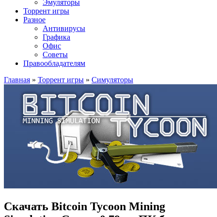
Эмуляторы
Торрент игры
Разное
Антивирусы
Графика
Офис
Советы
Правообладателям
Главная
»
Торрент игры
»
Симуляторы
Скачать Bitcoin Tycoon Mining