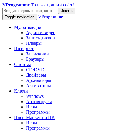
V
Programme
Только лучший софт!
Искать
VProgramme
Toggle navigation
Мультимедиа
Аудио и видео
Запись дисков
Плееры
Интернет
Загрузчики
Браузеры
Система
CD/DVD
Драйверы
Архиваторы
Активаторы
Ключи
Windows
Антивирусы
Игры
Программы
Плей Маркет на ПК
Игры
Программы