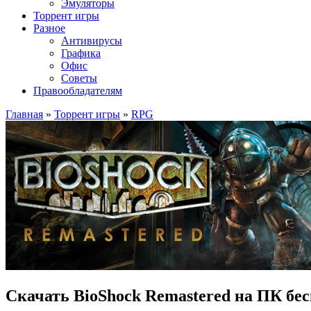
Эмуляторы
Торрент игры
Разное
Антивирусы
Графика
Офис
Советы
Правообладателям
Главная
»
Торрент игры
»
RPG
Скачать BioShock Remastered на ПК бе