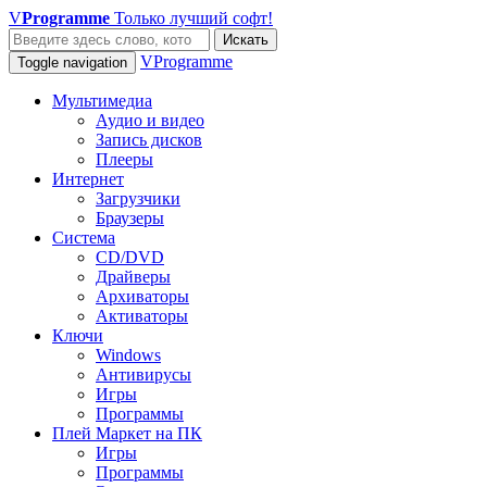
V
Programme
Только лучший софт!
Искать
VProgramme
Toggle navigation
Мультимедиа
Аудио и видео
Запись дисков
Плееры
Интернет
Загрузчики
Браузеры
Система
CD/DVD
Драйверы
Архиваторы
Активаторы
Ключи
Windows
Антивирусы
Игры
Программы
Плей Маркет на ПК
Игры
Программы