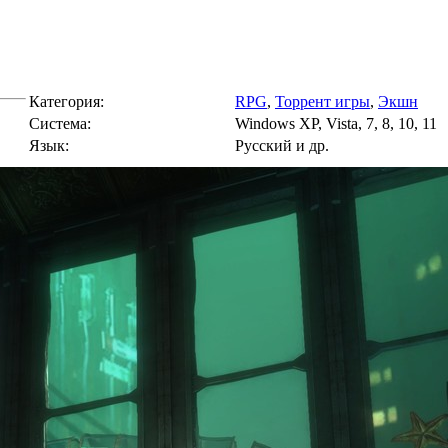
Категория:
RPG
,
Торрент игры
,
Экшн
Cистема:
Windows XP, Vista, 7, 8, 10, 11
Язык:
Русский и др.