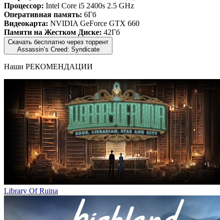
Процессор:
Intel Core i5 2400s 2.5 GHz
Оперативная память:
6Гб
Видеокарта:
NVIDIA GeForce GTX 660
Памяти на Жестком Диске:
42Гб
Скачать бесплатно через торрент
Assassin’s Creed: Syndicate
Наши
РЕКОМЕНДАЦИИ
Library Of Ruina