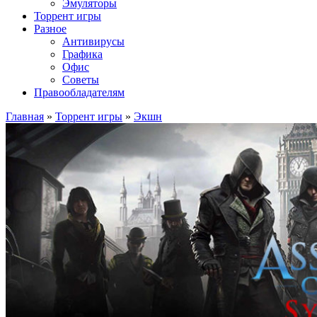
Эмуляторы
Торрент игры
Разное
Антивирусы
Графика
Офис
Советы
Правообладателям
Главная
»
Торрент игры
»
Экшн