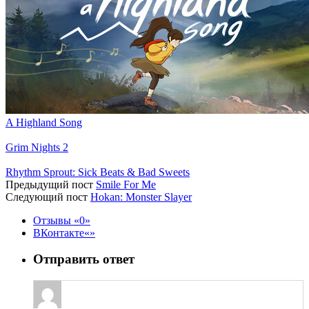
A Highland Song
Grim Nights 2
Rhythm Sprout: Sick Beats & Bad Sweets
Предыдущий пост
Smile For Me
Следующий пост
Hokan: Monster Slayer
Отзывы
0
ВКонтакте
Отправить ответ