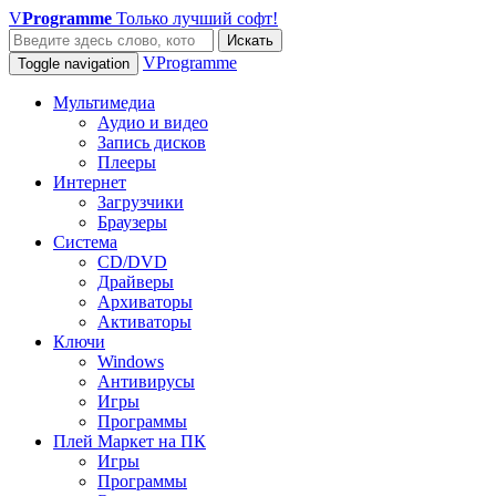
V
Programme
Только лучший софт!
Искать
VProgramme
Toggle navigation
Мультимедиа
Аудио и видео
Запись дисков
Плееры
Интернет
Загрузчики
Браузеры
Система
CD/DVD
Драйверы
Архиваторы
Активаторы
Ключи
Windows
Антивирусы
Игры
Программы
Плей Маркет на ПК
Игры
Программы