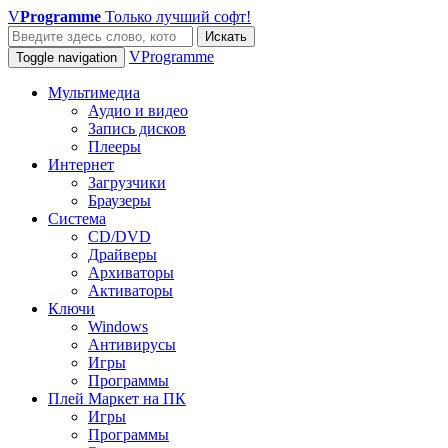
V
Programme
Только лучший софт!
Искать
VProgramme
Toggle navigation
Мультимедиа
Аудио и видео
Запись дисков
Плееры
Интернет
Загрузчики
Браузеры
Система
CD/DVD
Драйверы
Архиваторы
Активаторы
Ключи
Windows
Антивирусы
Игры
Программы
Плей Маркет на ПК
Игры
Программы