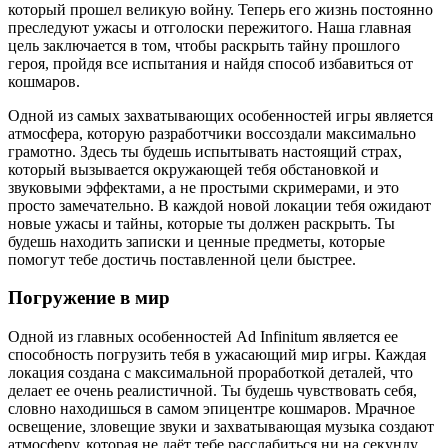
который прошел великую войну. Теперь его жизнь постоянно
преследуют ужасы и отголоски пережитого. Наша главная
цель заключается в том, чтобы раскрыть тайну прошлого
героя, пройдя все испытания и найдя способ избавиться от
кошмаров.
Одной из самых захватывающих особенностей игры является
атмосфера, которую разработчики воссоздали максимально
грамотно. Здесь ты будешь испытывать настоящий страх,
который вызывается окружающей тебя обстановкой и
звуковыми эффектами, а не простыми скримерами, и это
просто замечательно. В каждой новой локации тебя ожидают
новые ужасы и тайны, которые ты должен раскрыть. Ты
будешь находить записки и ценные предметы, которые
помогут тебе достичь поставленной цели быстрее.
Погружение в мир
Одной из главных особенностей Ad Infinitum является ее
способность погрузить тебя в ужасающий мир игры. Каждая
локация создана с максимальной проработкой деталей, что
делает ее очень реалистичной. Ты будешь чувствовать себя,
словно находишься в самом эпицентре кошмаров. Мрачное
освещение, зловещие звуки и захватывающая музыка создают
атмосферу, которая не даёт тебе расслабиться ни на секунду.