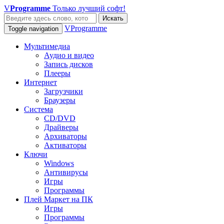
V
Programme
Только лучший софт!
Искать
VProgramme
Toggle navigation
Мультимедиа
Аудио и видео
Запись дисков
Плееры
Интернет
Загрузчики
Браузеры
Система
CD/DVD
Драйверы
Архиваторы
Активаторы
Ключи
Windows
Антивирусы
Игры
Программы
Плей Маркет на ПК
Игры
Программы