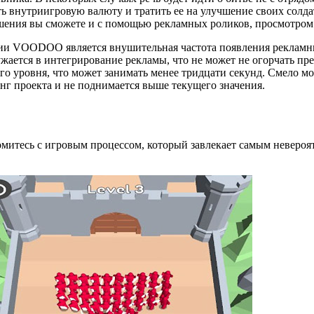
 внутриигровую валюту и тратить ее на улучшение своих солдат.
чшения вы сможете и с помощью рекламных роликов, просмотром
дии VOODOO является внушительная частота появления рекламн
жается в интегрирование рекламы, что не может не огорчать п
го уровня, что может занимать менее тридцати секунд. Смело мо
инг проекта и не поднимается выше текущего значения.
комитесь с игровым процессом, который завлекает самым невероя