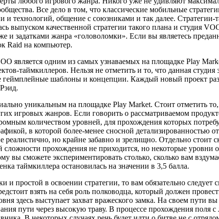
 черты любого игрового жанра. Никого уже не удивляют максима
общества. Все дело в том, что классические мобильные стратеги
мии и технологий, общение с союзниками и так далее. Стратегии
ь выпуском качественной стратегии такого плана и студия VOO
е и задатками жанра «головоломки». Если вы являетесь предан
ок Raid на компьютер.
O является одним из самых узнаваемых на площадке Play Market
тов-таймкиллеров. Нельзя не отметить и то, что данная студия
е геймплейные шаблоны и концепции. Каждый новый проект разр
 Рэид.
иально уникальным на площадке Play Market. Стоит отметить то
угих игровых жанров. Если говорить о рассматриваемом продукт
громным количеством уровней, для прохождения которых потребу
афикой, в которой более-менее сносной детализированностью о
 не реалистично, но крайне забавно и зрелищно. Отдельно стоит
й сложности прохождения не приходится, но некоторые уровни оп
му вы сможете экспериментировать столько, сколько вам вздума
нка таймкиллера остановилась на значении в 3,5 балла.
 и простой в освоении стратегии, то вам обязательно следует с
предстоит взять на себя роль полководца, который должен прове
овня здесь выступает захват вражеского замка. На своем пути вы
ия пути через высокую траву. В процессе прохождения поля с л
вника. В некоторых случаях речь будет идти о битве не с отрядо