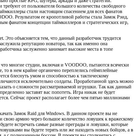
льно простые RPG, шутеры, аркады и даже стратегии.
и требуют от пользователя большого количества свободного
-таймкиллеры стали настоящим спасением для всех фанатов
DOO. Результатом ее кропотливой работы стала Замок Рэид,
ным фанатом концепции таймкиллеров и стратегических игр,
. Это объясняется тем, что данный разработчик трудится
 заслужила репутацию новатора, так как именно она
аботчика заслуженно занимает высокие места в топе
, что многие студии, включая и VOODOO, пытаются всячески
е, то в нем крайне органично переплелись геймплейные
ется блеснуть умом и способностью к тактическому
тличаются исключительно солдаты. Проработанной здесь можно
 сказать о сложности рассматриваемой игрушки. Так как данный
ределенно заставят вас попотеть. Игра никак не будет
ется. Сейчас проект располагает более чем пятью миллионами
качать Замок Raid для Windows. В данном проекте вы не
сти свою армию через большое количество ловушек к вражескому
 будете встречать самые разные преграды и ловушки, которые
овушками вы будете терять или же находить новых бойцов, а в
м, а с полноценным боссом. В проекте вы столкнетесь с