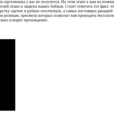
ть противника у вас не получится. На этом этапе к вам на помо
елей атаки и защиты ваших бойцов. Стоит отметить тот факт, ч
орстку одетых в рубахи ополченцев, а самых настоящих рыцарей
ным роликам, просмотр которых позволит вам проводить беспла
ельно ускорит прохождение.