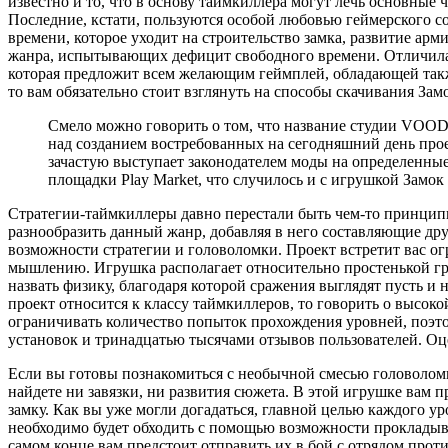
известно и то, что в основу таймкиллера могут лечь основные
Последние, кстати, пользуются особой любовью геймерского со
времени, которое уходит на строительство замка, развитие ар
жанра, испытывающих дефицит свободного времени. Отличилас
которая предложит всем желающим геймплей, обладающей такж
то вам обязательно стоит взглянуть на способы скачивания Зам
Смело можно говорить о том, что название студии VOODO
над созданием востребованных на сегодняшний день проек
зачастую выступает законодателем моды на определенны
площадки Play Market, что случилось и с игрушкой Замок
Стратегии-таймкиллеры давно перестали быть чем-то принцип
разнообразить данный жанр, добавляя в него составляющие др
возможности стратегии и головоломки. Проект встретит вас о
мышлению. Игрушка располагает относительно простенькой гр
назвать физику, благодаря которой сражения выглядят пусть и
проект относится к классу таймкиллеров, то говорить о высоко
ограничивать количество попыток прохождения уровней, поэто
установок и тринадцатью тысячами отзывов пользователей. Оце
Если вы готовы познакомиться с необычной смесью головоломки
найдете ни завязки, ни развития сюжета. В этой игрушке вам 
замку. Как вы уже могли догадаться, главной целью каждого ур
необходимо будет обходить с помощью возможности прокладыван
самом конце вам предстоит отправить их в бой с отрядом проти