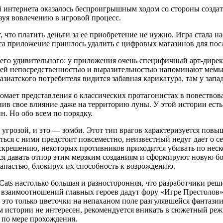
 интернета оказалось беспроигрышным ходом со стороны созда
вуя вовлечению в игровой процесс.
т, что платить деньги за ее приобретение не нужно. Игра стала 
роса приложение пришлось удалить с цифровых магазинов для по
ичего удивительного: у приложения очень специфичный арт-дире
оей непосредственностью и выразительностью напоминают мемы.
азиатского потребителя видится забавная карикатура, там у запа
омает представления о классических протагонистах в повествов
анив свое влияние даже на территорию луны. У этой истории есть
. Но обо всем по порядку.
й угрозой, и это — зомби. Этот тип врагов характеризуется по
 с ними предстоит повсеместно, неизвестный недуг дает о себе
крешению, некоторых противников приходится убивать по нескол
ся давать отпор этим мерзким созданиям и сформируют новую б
апастью, блокируя их способность к возрождению.
 Cats настолько большая и разносторонняя, что разработчики р
взаимоотношений главных героев дадут фору «Игре Престолов»
то только цветочки на непаханом поле разгулявшейся фантазии.
им истории не интересен, рекомендуется вникать в сюжетный р
 по мере прохождения.