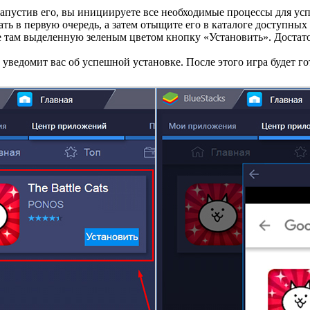
запустив его, вы инициируете все необходимые процессы для ус
ать в первую очередь, а затем отыщите его в каталоге доступн
е там выделенную зеленым цветом кнопку «Установить». Достато
уведомит вас об успешной установке. После этого игра будет го