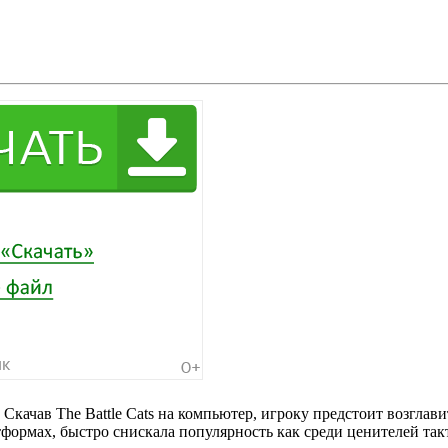
se. Скачав The Battle Cats на компьютер, игроку предстоит возгл
рмах, быстро снискала популярность как среди ценителей такт