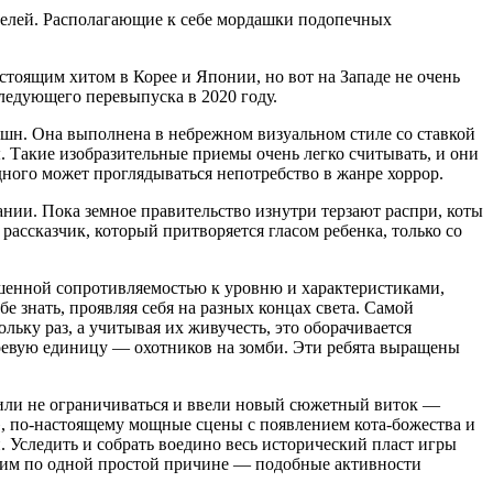
телей. Располагающие к себе мордашки подопечных
настоящим хитом в Корее и Японии, но вот на Западе не очень
следующего перевыпуска в 2020 году.
кшн. Она выполнена в небрежном визуальном стиле со ставкой
 Такие изобразительные приемы очень легко считывать, и они
дного может проглядываться непотребство в жанре хоррор.
ании. Пока земное правительство изнутри терзают распри, коты
 рассказчик, который притворяется гласом ребенка, только со
вышенной сопротивляемостью к уровню и характеристиками,
 знать, проявляя себя на разных концах света. Самой
ьку раз, а учитывая их живучесть, это оборачивается
оевую единицу — охотников на зомби. Эти ребята выращены
ешили не ограничиваться и ввели новый сюжетный виток —
, по-настоящему мощные сцены с появлением кота-божества и
 Уследить и собрать воедино весь исторический пласт игры
ежим по одной простой причине — подобные активности