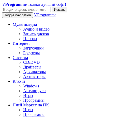
V
Programme
Только лучший софт!
Искать
VProgramme
Toggle navigation
Мультимедиа
Аудио и видео
Запись дисков
Плееры
Интернет
Загрузчики
Браузеры
Система
CD/DVD
Драйверы
Архиваторы
Активаторы
Ключи
Windows
Антивирусы
Игры
Программы
Плей Маркет на ПК
Игры
Программы