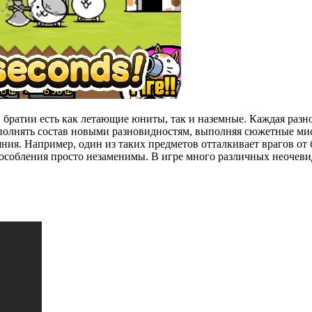
 братии есть как летающие юниты, так и наземные. Каждая раз
ополнять состав новыми разновидностям, выполняя сюжетные ми
яния. Например, один из таких предметов отталкивает врагов от
способления просто незаменимы. В игре много различных неочев