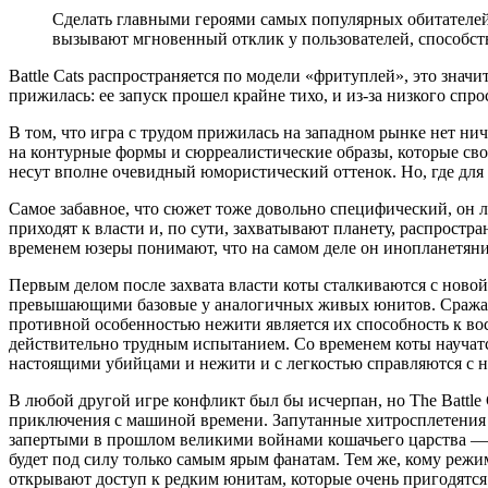
Сделать главными героями самых популярных обитателей
вызывают мгновенный отклик у пользователей, способст
Battle Cats распространяется по модели «фритуплей», это значи
прижилась: ее запуск прошел крайне тихо, и из-за низкого сп
В том, что игра с трудом прижилась на западном рынке нет н
на контурные формы и сюрреалистические образы, которые св
несут вполне очевидный юмористический оттенок. Но, где для 
Самое забавное, что сюжет тоже довольно специфический, он л
приходят к власти и, по сути, захватывают планету, распростр
временем юзеры понимают, что на самом деле он инопланетянин
Первым делом после захвата власти коты сталкиваются с ново
превышающими базовые у аналогичных живых юнитов. Сражаться
противной особенностью нежити является их способность к вос
действительно трудным испытанием. Со временем коты научат
настоящими убийцами и нежити и с легкостью справляются с н
В любой другой игре конфликт был бы исчерпан, но The Battle
приключения с машиной времени. Запутанные хитросплетения 
запертыми в прошлом великими войнами кошачьего царства — э
будет под силу только самым ярым фанатам. Тем же, кому реж
открывают доступ к редким юнитам, которые очень пригодятся