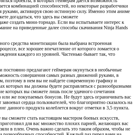
вляться проекты, в которых геймерам дается возможность
ается комбинацией способностей, но некоторые разработчики
я руками, активируя свою истинную силу. Именно этим аниме
ете догадаться, что здесь вы сможете
даже создать мини-торнадо. Если вы испытываете интерес к
ание на приведенные далее способы скачивания Ninja Hands
овного средства монетизации была выбрана встроенная
роцессе, все хорошее впечатление от которого ломается о
ождения каждого из уровней. Частенько бывает так, что
и постоянно предлагают геймерам окунуться в необычные
зможность совершения самых разных движений руками, в
ом, поэтому в нем вы не найдете современную графику и
ах которых вы должны будете расправляться с разнообразными
ие которых вы сможете лишь после удачного сочетания
в или же покупаемых бонусов. Не будут здесь ограничивать вас
 завоевал сердца пользователей, что благоприятно сказалось на
нг данного продукта колеблется вокруг отметки в 3,5 пункта.
е вы сможете стать настоящим мастером боевых искусств,
 приготовил для вас множество плохих парней, желающих вас
ли в плен. Очень важно сделать это таким образом, чтобы не
а разнообразных способностей. Каждый раз перед вами на