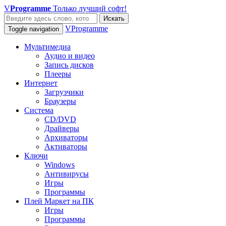
V
Programme
Только лучший софт!
Искать
VProgramme
Toggle navigation
Мультимедиа
Аудио и видео
Запись дисков
Плееры
Интернет
Загрузчики
Браузеры
Система
CD/DVD
Драйверы
Архиваторы
Активаторы
Ключи
Windows
Антивирусы
Игры
Программы
Плей Маркет на ПК
Игры
Программы