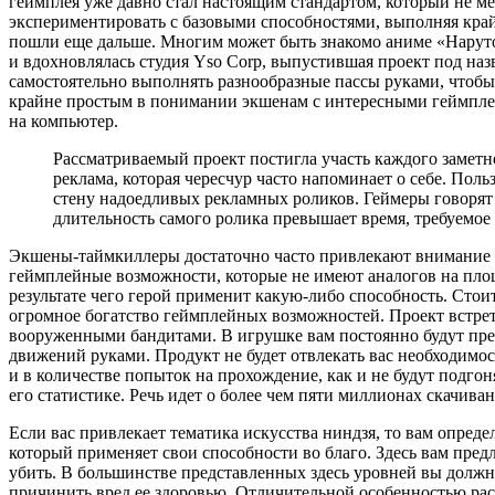
геймплея уже давно стал настоящим стандартом, который не ме
экспериментировать с базовыми способностями, выполняя край
пошли еще дальше. Многим может быть знакомо аниме «Наруто
и вдохновлялась студия Yso Corp, выпустившая проект под наз
самостоятельно выполнять разнообразные пассы руками, чтобы
крайне простым в понимании экшенам с интересными геймплей
на компьютер.
Рассматриваемый проект постигла участь каждого заметно
реклама, которая чересчур часто напоминает о себе. Поль
стену надоедливых рекламных роликов. Геймеры говорят о
длительность самого ролика превышает время, требуемое
Экшены-таймкиллеры достаточно часто привлекают внимание ш
геймплейные возможности, которые не имеют аналогов на площ
результате чего герой применит какую-либо способность. Стои
огромное богатство геймплейных возможностей. Проект встрет
вооруженными бандитами. В игрушке вам постоянно будут пред
движений руками. Продукт не будет отвлекать вас необходимос
и в количестве попыток на прохождение, как и не будут подгон
его статистике. Речь идет о более чем пяти миллионах скачива
Если вас привлекает тематика искусства ниндзя, то вам опред
который применяет свои способности во благо. Здесь вам пре
убить. В большинстве представленных здесь уровней вы должны
причинить вред ее здоровью. Отличительной особенностью ра