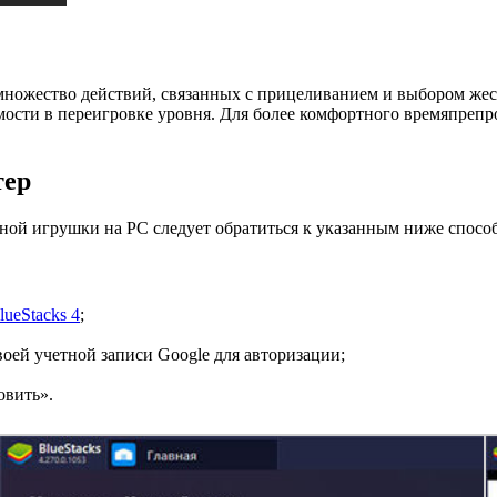
ожество действий, связанных с прицеливанием и выбором жестов
мости в переигровке уровня. Для более комфортного времяпрепр
тер
ной игрушки на PC следует обратиться к указанным ниже спосо
lueStacks 4
;
воей учетной записи Google для авторизации;
овить».