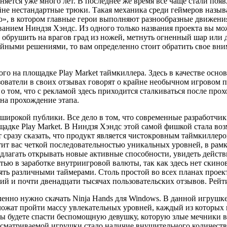
няется уже много лет. В последнее же время все чаще стали поя
не нестандартные трюки. Такая механика среди геймеров назыв
», в котором главные герои выполняют разнообразные движени
ванием Ниндзя Хэндс. Из одного только названия проекта вы мож
 обрушить на врагов град из ножей, метнуть огненный шар или 
ными решениями, то вам определенно стоит обратить свое вним
го на площадке Play Market таймкиллера. Здесь в качестве осн
зователи в своих отзывах говорят о крайне необычном игровом п
 том, что с рекламой здесь приходится сталкиваться после прох
 на прохождение этапа.
ирокой публики. Все дело в том, что современные разработчик
адке Play Market. В Ниндзя Хэндс этой самой фишкой стала во
т сразу сказать, что продукт является чистокровным таймкиллер
ит вас четкой последовательностью уникальных уровней, в рамк
лагать открывать новые активные способности, увидеть действ
тью в заработке внутриигровой валюты, так как здесь нет скино
ять различными таймерами. Столь простой во всех планах проект
ний и почти двенадцати тысячах пользовательских отзывов. Рейти
еленно нужно скачать Ninja Hands для Windows. В данной игрушк
дложат пройти массу увлекательных уровней, каждый из которых
 будете спасти беспомощную девушку, которую злые мечники взя
ссматриваемой игрушки стало наличие внушительного количеств